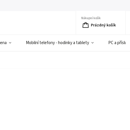
Nákupní košík
Prázdný košík
iena
Mobilní telefony - hodinky a tablety
PC a přísluš