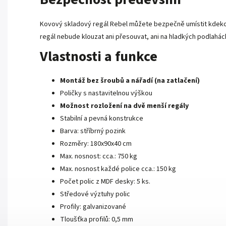
Kovový skladový regál Rebel můžete bezpečně umístit kdekoli 
regál nebude klouzat ani přesouvat, ani na hladkých podlahác
Vlastnosti a funkce
Montáž bez šroubů a nářadí (na zatlačení)
Poličky s nastavitelnou výškou
Možnost rozložení na dvě menší regály
Stabilní a pevná konstrukce
Barva: stříbrný pozink
Rozměry: 180x90x40 cm
Max. nosnost: cca.: 750 kg
Max. nosnost každé police cca.: 150 kg
Počet polic z MDF desky: 5 ks.
Středové výztuhy polic
Profily: galvanizované
Tloušťka profilů: 0,5 mm