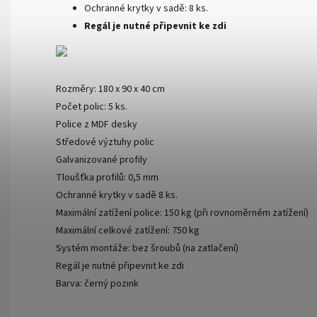
Ochranné krytky v sadě: 8 ks.
Regál je nutné připevnit ke zdi
Rozměry: 180 x 90 x 40 cm
Počet polic: 5 ks.
Police z MDF desky
Středové výztuhy polic
Galvanizované profily
Tloušťka profilů: 0,5 mm
Ochranné krytky v sadě 8 ks.
Maximální zatížení police: 150 kg (při rovnoměrném zatížení)
Maximální celkové zatížení: 750 kg
Systém montáže: bez šroubů (na zatlačení)
Regál je nutné připevnit ke zdi
Barva: černý pozink