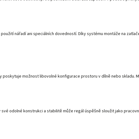
užití nářadí ani speciálních dovedností. Díky systému montáže na zatlačení
by poskytuje možnost libovolné konfigurace prostoru v dílně nebo skladu. 
 své odolné konstrukci a stabilitě může regál úspěšně sloužit jako pracovní