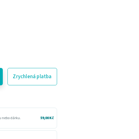
Zrychlená platba
ru nebo dárku.
59,00 Kč