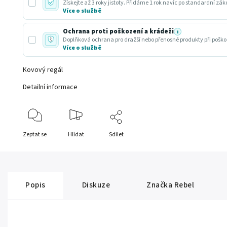
Získejte až 3 roky jistoty. Přidáme 1 rok navíc po standardní zá
Více o službě
Ochrana proti poškození a krádeži
i
Doplňková ochrana pro dražší nebo přenosné produkty při poško
Více o službě
Kovový regál
Detailní informace
Zeptat se
Hlídat
Sdílet
Popis
Diskuze
Značka
Rebel