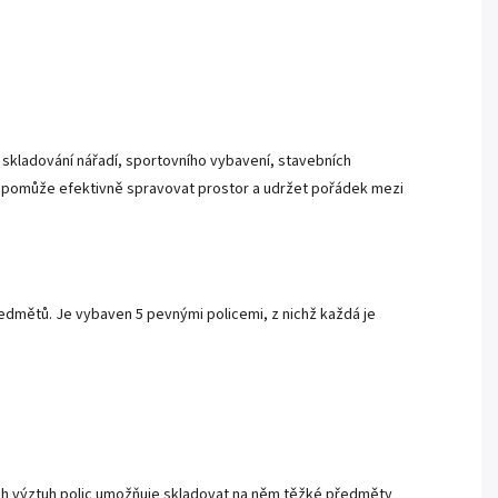
o skladování nářadí, sportovního vybavení, stavebních
vám pomůže efektivně spravovat prostor a udržet pořádek mezi
ředmětů. Je vybaven 5 pevnými policemi, z nichž každá je
ných výztuh polic umožňuje skladovat na něm těžké předměty