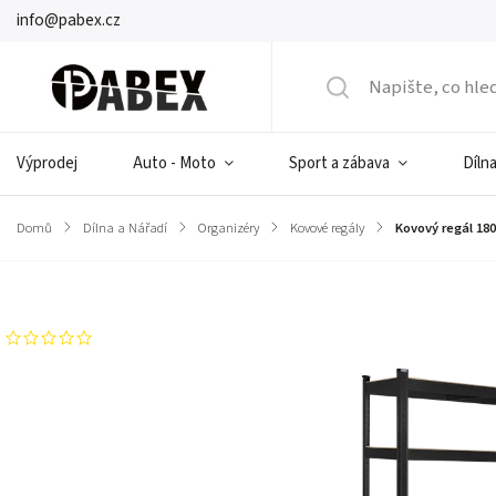
info@pabex.cz
Výprodej
Auto - Moto
Sport a zábava
Dílna
Domů
/
Dílna a Nářadí
/
Organizéry
/
Kovové regály
/
Kovový regál 18
Značka:
Rebel