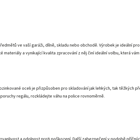
 předmětů ve vaší garáži, dílně, skladu nebo obchodě. Výrobek je ideální pr
 materiály a vynikající kvalita zpracování z něj činí ideální volbu, která 
pozinkované oceli je přizpůsoben pro skladování jak lehkých, tak těžkých p
o poruchy regálu, rozkládejte váhu na police rovnoměrně.
 trvanlivost a odolnost proti poškození. Další zabezpečení v podobě příč