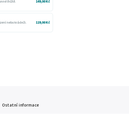
konné lhůtě.
149,00 Kč
zení nebo krádeži.
129,00 Kč
Ostatní informace