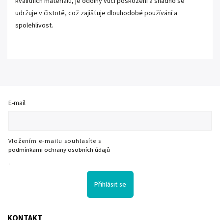
kvalitních materiálů, je odolný vůči poškození a snadno se
udržuje v čistotě, což zajišťuje dlouhodobé používání a
spolehlivost.
E-mail
Vložením e-mailu souhlasíte s
podmínkami ochrany osobních údajů
.
Přihlásit se
KONTAKT