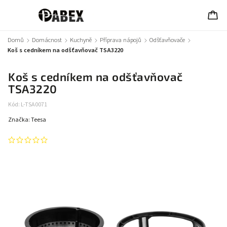
Domů
/
Domácnost
/
Kuchyně
/
Příprava nápojů
/
Odšťavňovače
/
Koš s cedníkem na odšťavňovač TSA3220
Koš s cedníkem na odšťavňovač
TSA3220
Kód:
L-TSA0071
Značka:
Teesa