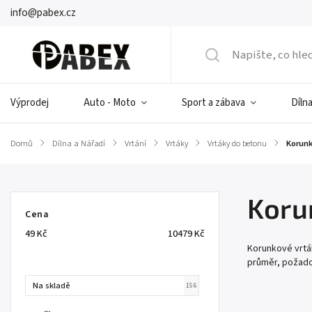
info@pabex.cz
Výprodej
Auto - Moto
Sport a zábava
Dílna
Domů
/
Dílna a Nářadí
/
Vrtání
/
Vrtáky
/
Vrtáky do betonu
/
Korunk
Koru
Cena
49
Kč
10479
Kč
Korunkové vrták
průměr, požadov
Na skladě
156