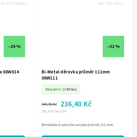
Kód:
DED-08W014
Kód:
DED-08W111
–29 %
–32 %
la 08W014
Bi-Metal děrovka průměr 111mm
08W111
Skladem
(>20 ks)
236,40 Kč
349,95 Kč
195,37 Kč bez DPH
Bimetalová vykružovací pila průměr 111 mm