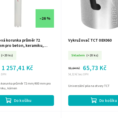
–26 %
vá korunka průměr 72
Vykružovač TCT 08X060
m pro beton, keramiku,
W4072
(>20 ks)
Skladem
(>20 ks)
1 257,41 Kč
65,73 Kč
93,64 Kč
ez DPH
54,32 Kč bez DPH
 korunka průměr 72 mm/400 mm pro
Univerzální pila na otvory TCT
amiku, kámen
Do košíku
Do košíku