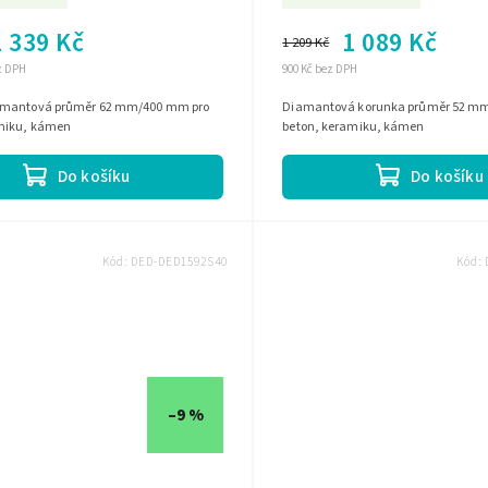
1 339 Kč
1 089 Kč
1 209 Kč
ez DPH
900 Kč bez DPH
amantová průměr 62 mm/400 mm pro
Diamantová korunka průměr 52 m
amiku, kámen
beton, keramiku, kámen
Do košíku
Do košíku
Kód:
DED-DED1592S40
Kód:
–9 %