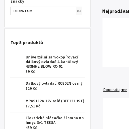
Značky
Nejprodávan
DEDRA-EXIM
158
Top 5 produktů
Univerzální samokopírovací
dálkový ovladač 4-kanálový
433MHz BLOW RC-01
89 Kč
Dálkový ovladač RC802N černý
129 Kč
Doporučujeme
MPAS112A 12V relé (3FF121HST)
17,51 Kč
Elektrická plácačka / lampa na
hmyz 3v1 TEESA
459 Kč