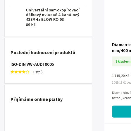
Univerzální samokopírovací
dálkový ovladač 4-kanálový
433MHz BLOW RC-03
89 Kč
Diamanto
mm/400 m
Poslední hodnocení produktů
kámen H
Skladem
ISO-DIN VW-AUDI 0005
Petr Š.
1 715,20 Kč
1 039,18 Kč b
Diamantová
beton, ker
Přijímáme online platby