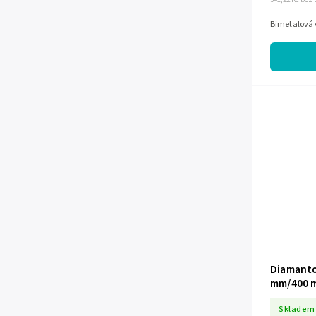
Bimetalová 
Diamanto
mm/400 m
kámen H
Skladem