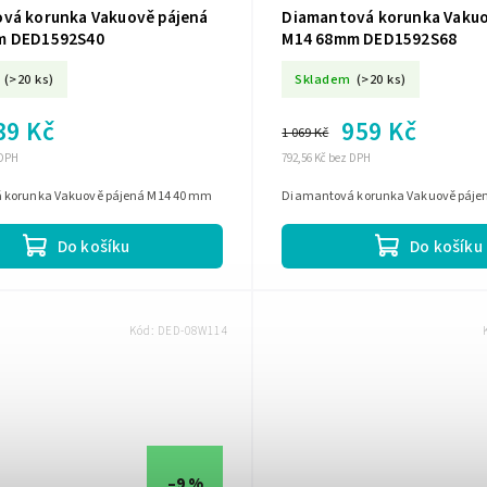
vá korunka Vakuově pájená
Diamantová korunka Vakuo
m DED1592S40
M14 68mm DED1592S68
(>20 ks)
Skladem
(>20 ks)
39 Kč
959 Kč
1 069 Kč
 DPH
792,56 Kč bez DPH
 korunka Vakuově pájená M14 40 mm
Diamantová korunka Vakuově páj
Do košíku
Do košíku
Kód:
DED-08W114
–9 %