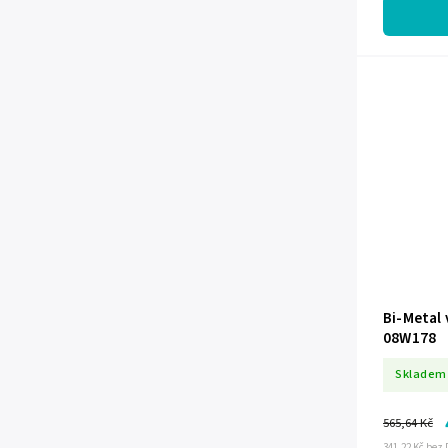
Bi-Metal
08W178
Skladem
565,64 Kč
341,22 Kč bez