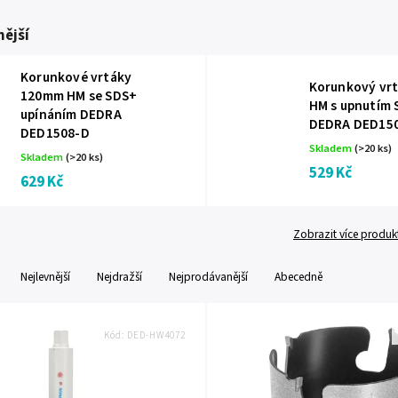
ější
Korunkové vrtáky
Korunkový vr
120mm HM se SDS+
HM s upnutím
upínáním DEDRA
DEDRA DED15
DED1508-D
Skladem
(>20 ks)
Skladem
(>20 ks)
529 Kč
629 Kč
Zobrazit více produk
Nejlevnější
Nejdražší
Nejprodávanější
Abecedně
Kód:
DED-HW4072