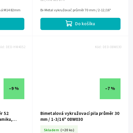
ená M14 82mm
Bi-Metal vykružovač průměr 70 mm / 2-12/16"
Do košíku
Kód:
DED-HW4052
Kód:
DED-08W030
–9 %
–7 %
r 52
Bimetalová vykružovací pila průměr 30
amiku,
mm / 1-3/16" 08W030
Skladem
(>20 ks)