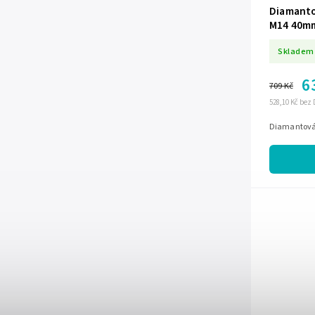
Diamanto
M14 40m
Skladem
6
709 Kč
528,10 Kč bez
Diamantová