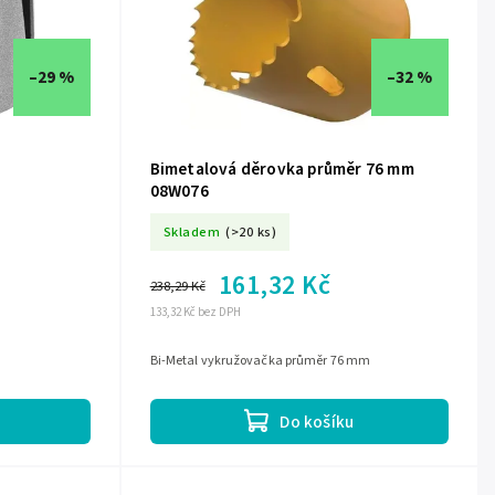
–29 %
–32 %
Bimetalová děrovka průměr 76 mm
08W076
Skladem
(>20 ks)
161,32 Kč
238,29 Kč
133,32 Kč bez DPH
Bi-Metal vykružovačka průměr 76 mm
Do košíku