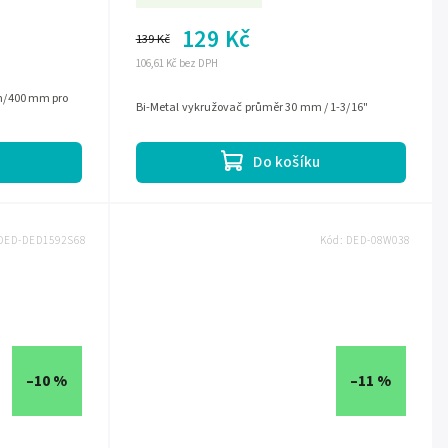
129 Kč
139 Kč
106,61 Kč bez DPH
m/400 mm pro
Bi-Metal vykružovač průměr 30 mm / 1-3/16"
Do košíku
DED-DED1592S68
Kód:
DED-08W038
–10 %
–11 %