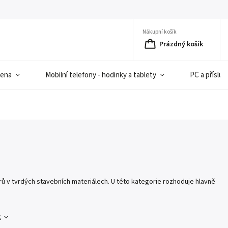
Nákupní košík
Prázdný košík
iena
Mobilní telefony - hodinky a tablety
PC a přísluš
ů v tvrdých stavebních materiálech. U této kategorie rozhoduje hlavně
c