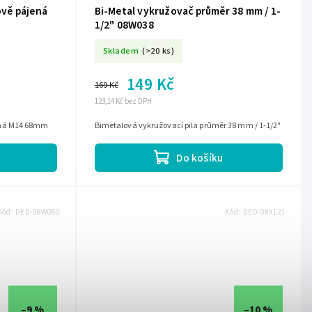
vě pájená
Bi-Metal vykružovač průměr 38 mm / 1-
1/2" 08W038
Skladem
(>20 ks)
149 Kč
169 Kč
123,14 Kč bez DPH
ená M14 68mm
Bimetalová vykružovací pila průměr 38 mm / 1-1/2"
Do košíku
Kód:
DED-08W060
Kód:
DED-08X121
–9 %
–10 %