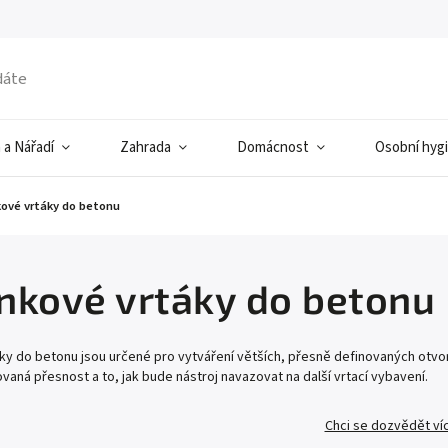
 a Nářadí
Zahrada
Domácnost
Osobní hyg
ové vrtáky do betonu
nkové vrtáky do betonu
y do betonu jsou určené pro vytváření větších, přesně definovaných otvor
aná přesnost a to, jak bude nástroj navazovat na další vrtací vybavení.
Chci se dozvědět ví