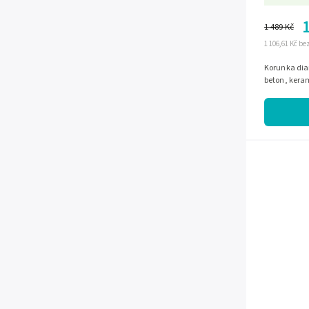
1 489 Kč
1 106,61 Kč b
Korunka di
beton, ker