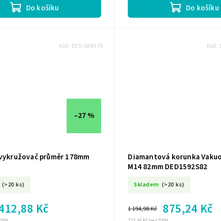
Do košíku
Do košíku
Kód:
DED-08W178
Kód:
–27 %
 vykružovač průměr 178mm
Diamantová korunka Vakuo
M14 82mm DED1592S82
(>20 ks)
Skladem
(>20 ks)
412,88 Kč
875,24 Kč
1 194,98 Kč
 DPH
723,34 Kč bez DPH