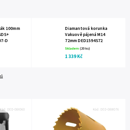
ták 100mm
Diamantová korunka
 SDS+
Vakuově pájená M14
07-D
72mm DED1594S72
Skladem
(20 ks)
1 339 Kč
tů
Kód:
DED-08X060
Kód:
DED-08W076