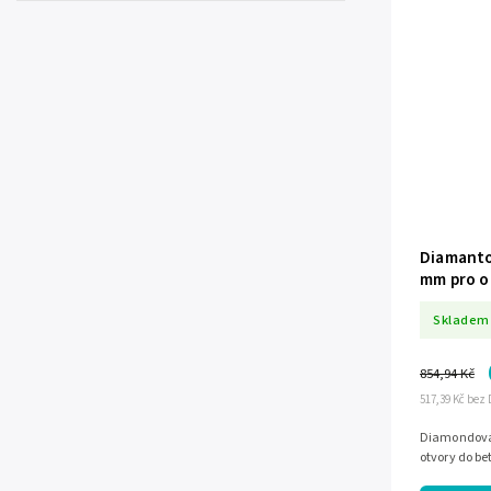
Diamanto
mm pro o
keramiky
Skladem
854,94 Kč
517,39 Kč bez
Diamondová
otvory do b