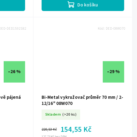
Do košíku
DED-DED1592S82
Kód:
DED-08W070
–26 %
–29 %
vě pájená
Bi-Metal vykružovač průměr 70 mm / 2-
12/16" 08W070
Skladem
(>20 ks)
154,55 Kč
220,53 Kč
127,73 Kč bez DPH