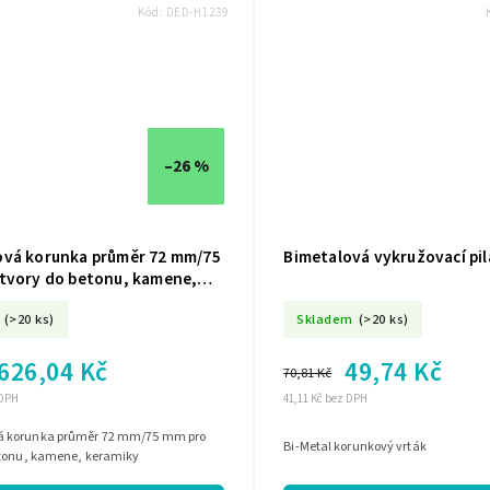
Kód:
DED-H1239
–26 %
vá korunka průměr 72 mm/75
Bimetalová vykružovací pi
tvory do betonu, kamene,
 H1239
(>20 ks)
Skladem
(>20 ks)
626,04 Kč
49,74 Kč
70,81 Kč
 DPH
41,11 Kč bez DPH
 korunka průměr 72 mm/75 mm pro
Bi-Metal korunkový vrták
etonu, kamene, keramiky