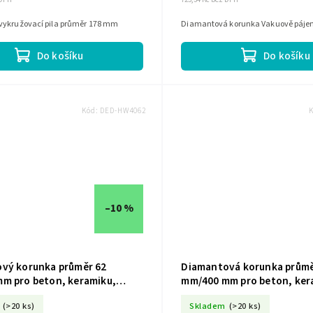
vykružovací pila průměr 178 mm
Diamantová korunka Vakuově páj
Do košíku
Do košíku
Kód:
DED-HW4062
–10 %
vý korunka průměr 62
Diamantová korunka průmě
m pro beton, keramiku,
mm/400 mm pro beton, ker
W4062
kámen HW4052
(>20 ks)
Skladem
(>20 ks)