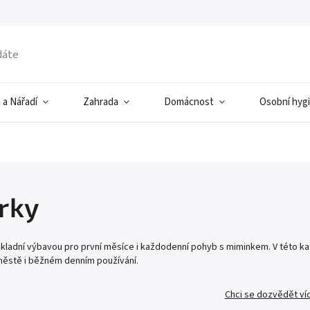
 a Nářadí
Zahrada
Domácnost
Osobní hyg
rky
kladní výbavou pro první měsíce i každodenní pohyb s miminkem. V této kat
ěstě i běžném denním používání.
Chci se dozvědět ví