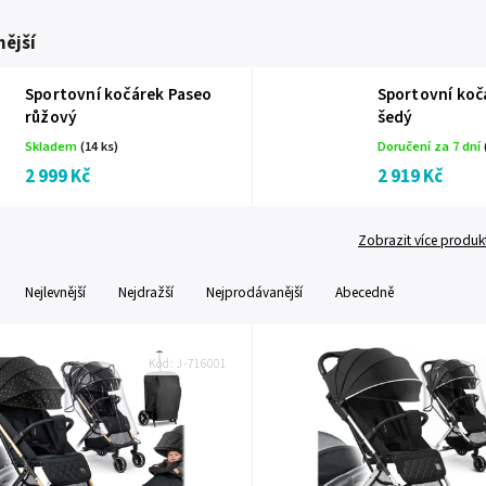
ější
Sportovní kočárek Paseo
Sportovní koč
růžový
šedý
Skladem
(14 ks)
Doručení za 7 dní
2 999 Kč
2 919 Kč
Zobrazit více produk
Nejlevnější
Nejdražší
Nejprodávanější
Abecedně
Kód:
J-716001