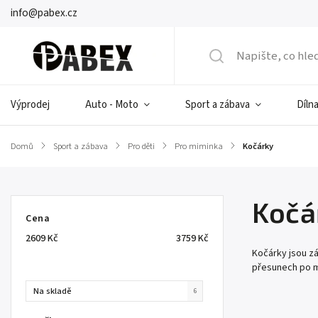
info@pabex.cz
Výprodej
Auto - Moto
Sport a zábava
Dílna
Domů
/
Sport a zábava
/
Pro děti
/
Pro miminka
/
Kočárky
Kočá
Cena
2609
Kč
3759
Kč
Kočárky jsou zá
přesunech po m
Na skladě
6