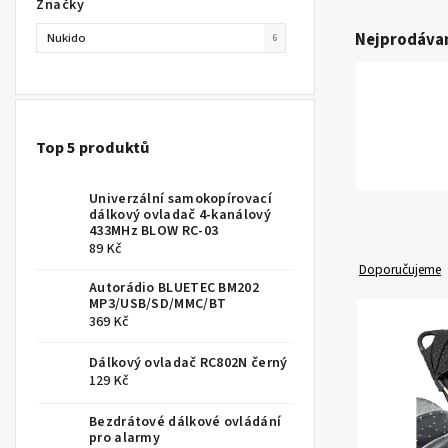
Značky
Nejprodávan
Nukido
6
Top 5 produktů
Univerzální samokopírovací
dálkový ovladač 4-kanálový
433MHz BLOW RC-03
89 Kč
Doporučujeme
Autorádio BLUETEC BM202
MP3/USB/SD/MMC/BT
369 Kč
Dálkový ovladač RC802N černý
129 Kč
Bezdrátové dálkové ovládání
pro alarmy