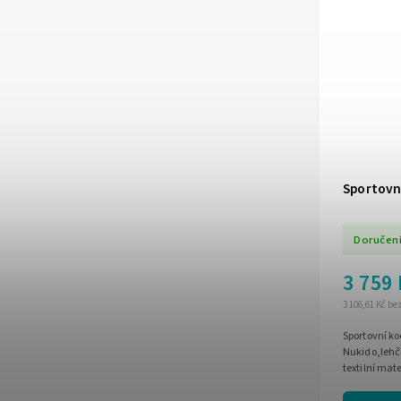
Sportovn
Doručení
3 759
3 106,61 Kč b
Sportovní k
Nukido,lehč
textilní mat
kg,nastavení