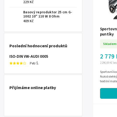
229 Kč
Basový reproduktor 25 cm G-
1002 10" 110 W 8 Ohm
409 Kč
Sportovn
puntíky
Skladem
Poslední hodnocení produktů
2 779
ISO-DIN VW-AUDI 0005
2 296,69 Kč b
Petr Š.
Sportovní ko
Nukidolehký
textilní mat
kgnastavení 
Přijímáme online platby