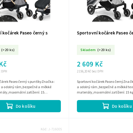
í kočárek Paseo černý s
Sportovní kočárek Paseo č
(>20 ks)
Skladem
(>20 ks)
 Kč
2 609 Kč
ez DPH
2 156,20 Kč bez DPH
čárek Paseo černý s puntíkyZnačka:
Sportovní kočárek Paseo černýZnač
 a odolný rám,bezpečné a měkké
a odolný rám,bezpečné a měkké text
eriály,maximální zatížení: 15
materiály,maximální zatížení: 15 k
sklonu opěradla ,pláštěnka do...
sklonu opěradla ,pláštěnka do deště 
Do košíku
Do košíku
Kód:
J-716005