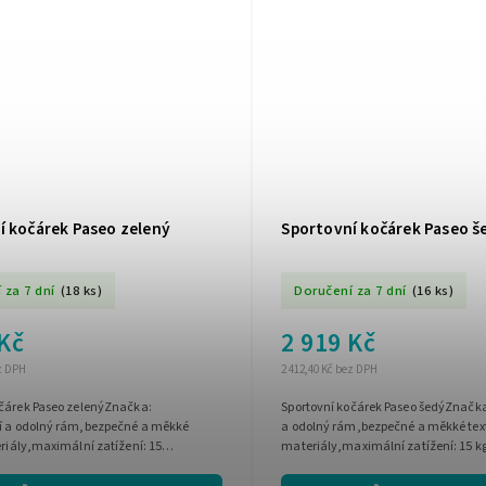
í kočárek Paseo zelený
Sportovní kočárek Paseo š
 za 7 dní
(18 ks)
Doručení za 7 dní
(16 ks)
 Kč
2 919 Kč
ez DPH
2 412,40 Kč bez DPH
očárek Paseo zelenýZnačka:
Sportovní kočárek Paseo šedýZnačk
í a odolný rám,bezpečné a měkké
a odolný rám,bezpečné a měkké text
eriály,maximální zatížení: 15
materiály,maximální zatížení: 15 k
 sklonu opěrky ,pláštěnka v...
sklonu opěradla ,pláštěnka do...