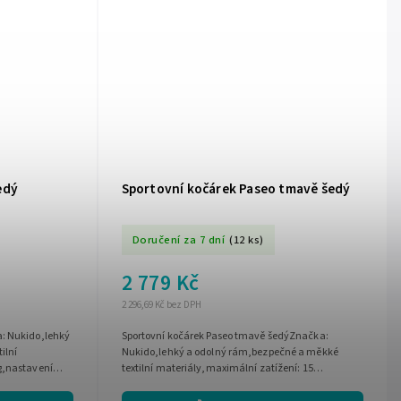
edý
Sportovní kočárek Paseo tmavě šedý
Doručení za 7 dní
(12 ks)
2 779 Kč
2 296,69 Kč bez DPH
a: Nukido,lehký
Sportovní kočárek Paseo tmavě šedýZnačka:
ilní
Nukido,lehký a odolný rám,bezpečné a měkké
g,nastavení
textilní materiály,maximální zatížení: 15
kg,nastavení sklonu opěradla ,pláštěnka do...