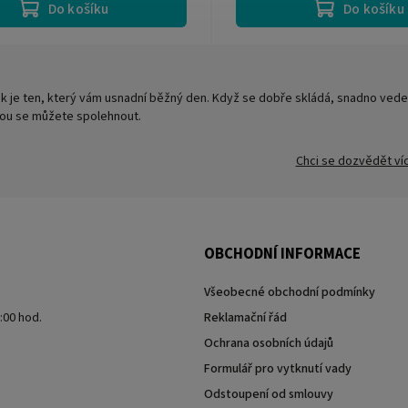
Do košíku
Do košíku
k je ten, který vám usnadní běžný den. Když se dobře skládá, snadno vede 
rou se můžete spolehnout.
Chci se dozvědět ví
OBCHODNÍ INFORMACE
Všeobecné obchodní podmínky
7:00 hod.
Reklamační řád
Ochrana osobních údajů
Formulář pro vytknutí vady
Odstoupení od smlouvy