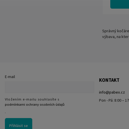
Správný kočáre
výbava, na kte
E-mail
KONTAKT
info
@
pabex.cz
Vložením e-mailu souhlasíte s
Pon - Pá: 8:00 – 1
podmínkami ochrany osobních údajů
.
Přihlásit se