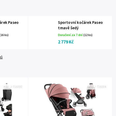
árek Paseo
Sportovní kočárek Paseo
tmavě šedý
(16 ks)
Doručení za 7 dní
(12 ks)
2 779 Kč
tů
Kód:
J-716000
Kód:
J-716004