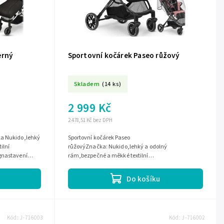
erný
Sportovní kočárek Paseo růžový
Skladem
(14 ks)
2 999 Kč
2 478,51 Kč bez DPH
ka Nukido,lehký
Sportovní kočárek Paseo
ilní
růžovýZnačka: Nukido,lehký a odolný
gnastavení
rám,bezpečné a měkké textilní
a...
materiály,maximální zatížení: 15 kg,nastavení
sklonu opěradla ,pláštěnka v...
Do košíku
Kód:
J-716003
Kód:
J-716002