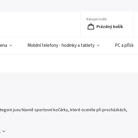
Nákupní košík
Prázdný košík
iena
Mobilní telefony - hodinky a tablety
PC a přísluš
egorii jsou hlavně sportovní kočárky, které oceníte při procházkách,
c