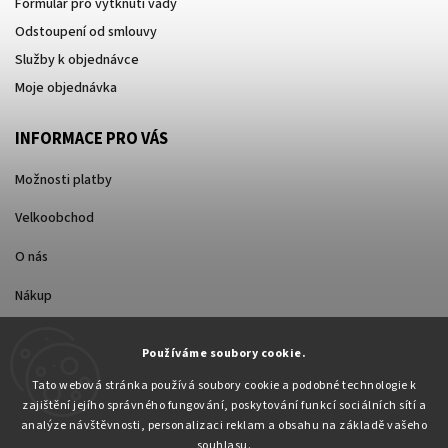
Formulář pro vytknutí vady
Odstoupení od smlouvy
Služby k objednávce
Moje objednávka
INFORMACE PRO VÁS
Možnosti platby
Velkoobchod
O nás
Nákup
Způsoby dopravy
Používáme soubory cookie.
Tato webová stránka používá soubory cookie a podobné technologie k
zajištění jejího správného fungování, poskytování funkcí sociálních sítí a
analýze návštěvnosti, personalizaci reklam a obsahu na základě vašeho
souhlasu.