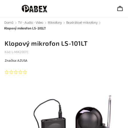
Domů
/
TV - Audio - Video
/
Mikrofony
/
Bezdrátové mikrofony
/
Klopový mikrofon LS-101LT
Klopový mikrofon LS-101LT
Kód:
L-MIK2007C
Značka:
AZUSA