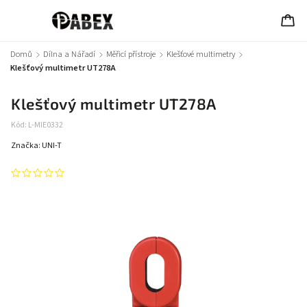
Domů
/
Dílna a Nářadí
/
Měřicí přístroje
/
Klešťové multimetry
/
Klešťový multimetr UT278A
Klešťový multimetr UT278A
Kód:
L-MIE0332
Značka:
UNI-T