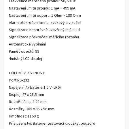
Frekvence měřeného proudu: 50/60 Hz
Nastavení limitu proudu: 1 mA ~ 499 mA
Nastavení limitu odporu: 1 Ohm ~ 199 Ohm
Alarm překročení limitu: zvukový a vizuální
Signalizace nesprávně uzavřených čelistí
Signalizace překročení měřicího rozsahu
Automatické vypínání
Paměť odečtů: 99
4místný LCD displej
OBECNÉ VLASTNOSTI
Port RS-232
Napájení: 4x baterie 1,5 V (LR6)
Displej: 47 x 28,5 mm
Rozpětí čelistí: 28 mm
Rozměry: 285 x 85 x 56 mm
Hmotnost: 1160 g
Příslušenství: Baterie, testovací kroužky, pouzdro