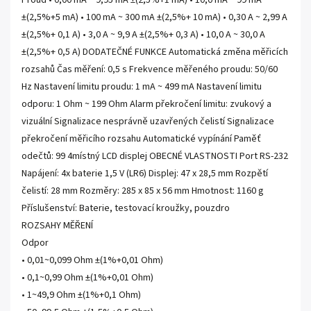
Proud • 0,00 mA ~ 9,95 mA ±(2,5%+1 mA) • 10,0 mA ~ 99 mA
±(2,5%+5 mA) • 100 mA ~ 300 mA ±(2,5%+ 10 mA) • 0,30 A ~ 2,99 A
±(2,5%+ 0,1 A) • 3,0 A ~ 9,9 A ±(2,5%+ 0,3 A) • 10,0 A ~ 30,0 A
±(2,5%+ 0,5 A) DODATEČNÉ FUNKCE Automatická změna měřicích
rozsahů Čas měření: 0,5 s Frekvence měřeného proudu: 50/60
Hz Nastavení limitu proudu: 1 mA ~ 499 mA Nastavení limitu
odporu: 1 Ohm ~ 199 Ohm Alarm překročení limitu: zvukový a
vizuální Signalizace nesprávně uzavřených čelistí Signalizace
překročení měřicího rozsahu Automatické vypínání Paměť
odečtů: 99 4místný LCD displej OBECNÉ VLASTNOSTI Port RS-232
Napájení: 4x baterie 1,5 V (LR6) Displej: 47 x 28,5 mm Rozpětí
čelistí: 28 mm Rozměry: 285 x 85 x 56 mm Hmotnost: 1160 g
Příslušenství: Baterie, testovací kroužky, pouzdro
ROZSAHY MĚŘENÍ
Odpor
• 0,01~0,099 Ohm ±(1%+0,01 Ohm)
• 0,1~0,99 Ohm ±(1%+0,01 Ohm)
• 1~49,9 Ohm ±(1%+0,1 Ohm)