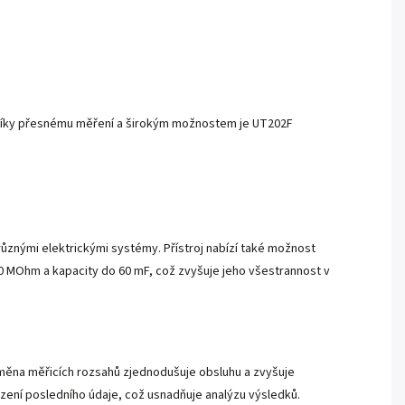
cí. Díky přesnému měření a širokým možnostem je UT202F
ůznými elektrickými systémy. Přístroj nabízí také možnost
60 MOhm a kapacity do 60 mF, což zvyšuje jeho všestrannost v
změna měřicích rozsahů zjednodušuje obsluhu a zvyšuje
azení posledního údaje, což usnadňuje analýzu výsledků.