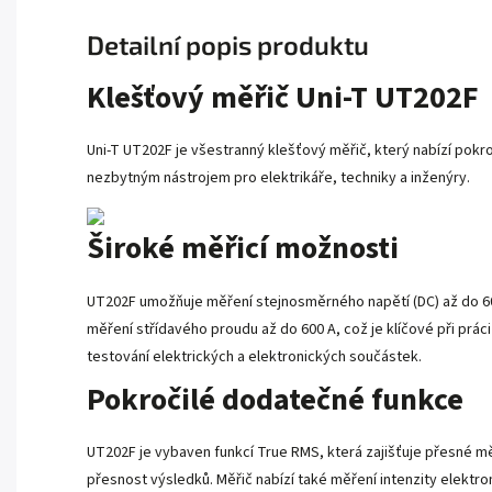
Detailní popis produktu
Klešťový měřič Uni-T UT202F
Uni-T UT202F je všestranný klešťový měřič, který nabízí pokr
nezbytným nástrojem pro elektrikáře, techniky a inženýry.
Široké měřicí možnosti
UT202F umožňuje měření stejnosměrného napětí (DC) až do 600
měření střídavého proudu až do 600 A, což je klíčové při prá
testování elektrických a elektronických součástek.
Pokročilé dodatečné funkce
UT202F je vybaven funkcí True RMS, která zajišťuje přesné m
přesnost výsledků. Měřič nabízí také měření intenzity elektr