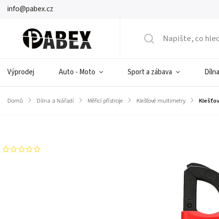
info@pabex.cz
Výprodej
Auto - Moto
Sport a zábava
Dílna
Domů
/
Dílna a Nářadí
/
Měřicí přístroje
/
Klešťové multimetry
/
Klešťo
Značka:
UNI-T