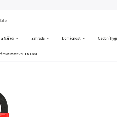
 a Nářadí
Zahrada
Domácnost
Osobní hyg
vý multimetr Uni-T UT202F