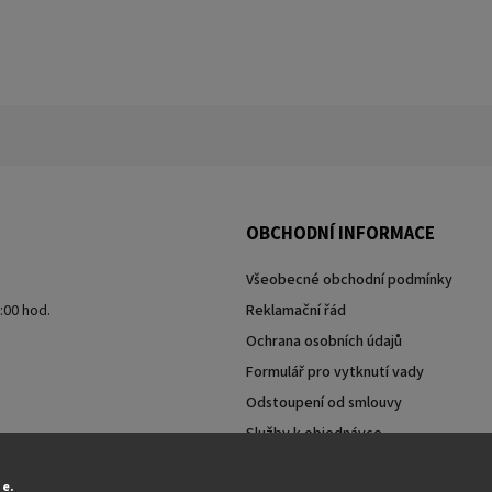
OBCHODNÍ INFORMACE
Všeobecné obchodní podmínky
7:00 hod.
Reklamační řád
Ochrana osobních údajů
Formulář pro vytknutí vady
Odstoupení od smlouvy
Služby k objednávce
Moje objednávka
ie.