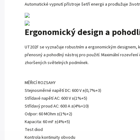
Automatické vypnutí přístroje šetří energii a prodlužuje život
Ergonomický design a pohodlí
UT202F se vyznačuje robustním a ergonomickým designem, který
přenosný a pohodlný nástroj pro použití. Maximální rozevření
zhoršených světelných podmínek.
MĚŘICÍ ROZSAHY
Stejnosměrné napětí DC: 600 V ±(0,7%+3)
Střídavé napětí AC: 600 V ±(1%+5)
Střídavý proud AC: 600 A ±(4%+10)
Odpor: 60 MOhm ±(1%+2)
Kapacita: 60 mF ±(4%+5)
Test diod
Kontrola kontinuity obvodu