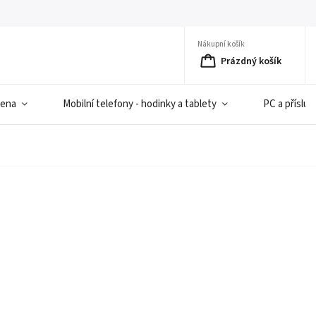
Nákupní košík
Prázdný košík
iena
Mobilní telefony - hodinky a tablety
PC a přísluš