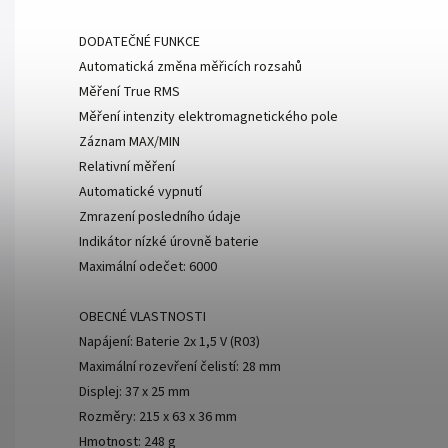
DODATEČNÉ FUNKCE
Automatická změna měřicích rozsahů
Měření True RMS
Měření intenzity elektromagnetického pole
Záznam MAX/MIN
Relativní měření
Automatické vypnutí
Zmrazení posledního údaje
Indikátor nízké úrovně baterie
Maximální odečet: 6000
OBECNÉ VLASTNOSTI
Napájení: Baterie 2x 1,5 V (R03)
Maximální rozevření čelistí: 28 mm
Displej: 37 x 25 mm
Rozměry: 215 x 63 x 36 mm
Hmotnost: 248 g