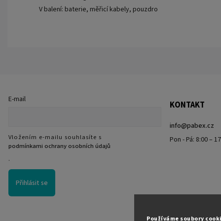
V balení: baterie, měřicí kabely, pouzdro
E-mail
KONTAKT
info
@
pabex.cz
Vložením e-mailu souhlasíte s
Pon - Pá: 8:00 – 1
podmínkami ochrany osobních údajů
.
Přihlásit se
Používáme soubory cook