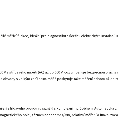
očilé měřicí funkce, ideální pro diagnostiku a údržbu elektrických instala
 V a střídavého napětí (AC) až do 600 V, což umožňuje bezpečnou práci s r
ci s obvody s velkým zatížením. Měřič poskytuje také měření odporu až do 
ěření střídavého proudu i u signálů s komplexním průběhem. Automatická 
omagnetického pole, záznam hodnot MAX/MIN, relativní měření a funkci zmr