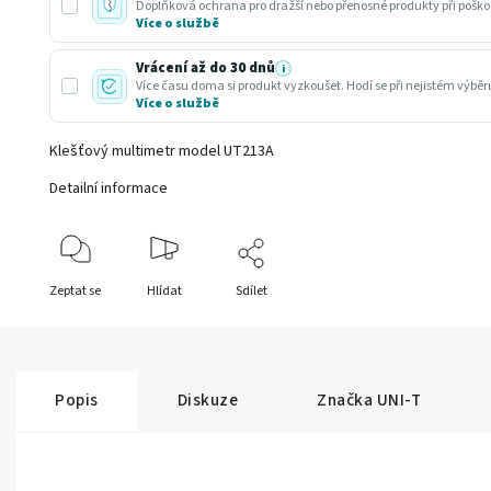
Doplňková ochrana pro dražší nebo přenosné produkty při poško
Více o službě
Vrácení až do 30 dnů
i
Více času doma si produkt vyzkoušet. Hodí se při nejistém výbě
Více o službě
Klešťový multimetr model UT213A
Detailní informace
Zeptat se
Hlídat
Sdílet
Popis
Diskuze
Značka
UNI-T