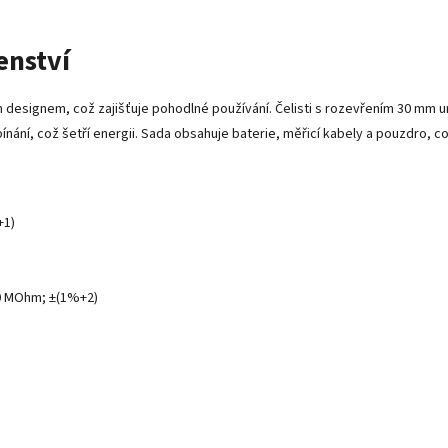
enství
designem, což zajišťuje pohodlné používání. Čelisti s rozevřením 30 mm 
pínání, což šetří energii. Sada obsahuje baterie, měřicí kabely a pouzdro, 
+1)
40 MOhm; ±(1%+2)