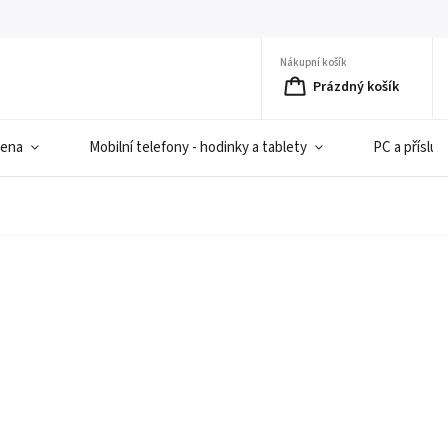
Nákupní košík
Prázdný košík
iena
Mobilní telefony - hodinky a tablety
PC a přísluš