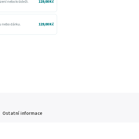
zení nebo krádeži.
129,00 Kč
ru nebo dárku.
129,00 Kč
Ostatní informace