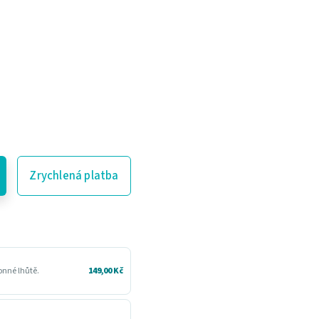
Zrychlená platba
konné lhůtě.
149,00 Kč