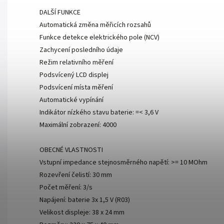
DALŠÍ FUNKCE
Automatická změna měřicích rozsahů
Funkce detekce elektrického pole (NCV)
Zachycení posledního údaje
Režim relativního měření
Podsvícený LCD displej
Podsvícení místa měření
Automatické vypínání
Indikátor nízkého stavu baterie: =< 3,6 V
Maximální zobrazení: 4000
OBECNÉ VLASTNOSTI
Vstupní impedance stejnosměrného napětí: >= 10 MOhm
Rozevření čelistí: 30 mm
Počet měření: 3/s
Napájení: baterie 3x 1,5 V (R03)
Velikost displeje: 38 x 24 mm