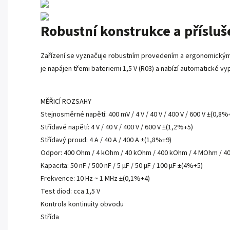
Robustní konstrukce a přísluš
Zařízení se vyznačuje robustním provedením a ergonomickým 
je napájen třemi bateriemi 1,5 V (R03) a nabízí automatické vy
MĚŘICÍ ROZSAHY
Stejnosměrné napětí: 400 mV / 4 V / 40 V / 400 V / 600 V ±(0,8%
Střídavé napětí: 4 V / 40 V / 400 V / 600 V ±(1,2%+5)
Střídavý proud: 4 A / 40 A / 400 A ±(1,8%+9)
Odpor: 400 Ohm / 4 kOhm / 40 kOhm / 400 kOhm / 4 MOhm / 
Kapacita: 50 nF / 500 nF / 5 µF / 50 µF / 100 µF ±(4%+5)
Frekvence: 10 Hz ~ 1 MHz ±(0,1%+4)
Test diod: cca 1,5 V
Kontrola kontinuity obvodu
Střída