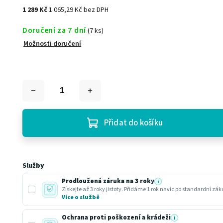
1 289 Kč
1 065,29 Kč bez DPH
Doručení za 7 dní
(7 ks)
Možnosti doručení
Přidat do košíku
Služby
Prodloužená záruka na 3 roky
i
Získejte až 3 roky jistoty. Přidáme 1 rok navíc po standardní zá
Více o službě
Ochrana proti poškození a krádeži
i