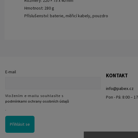
Rozměry: 220 × 75 x 40 mm
Hmotnost: 280 g
Příslušenství: baterie, měřicí kabely, pouzdro
E-mail
KONTAKT
info
@
pabex.cz
Vložením e-mailu souhlasíte s
Pon - Pá: 8:00 – 1
podmínkami ochrany osobních údajů
.
Přihlásit se