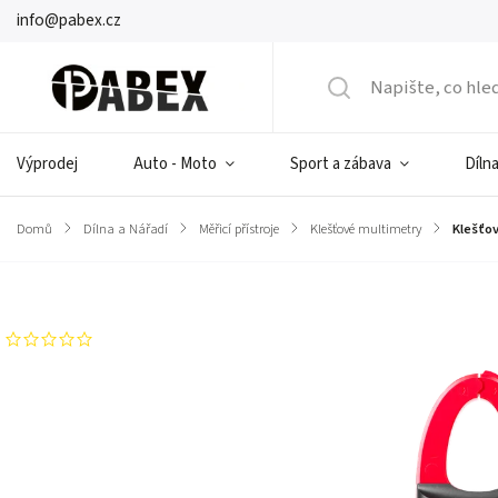
info@pabex.cz
Výprodej
Auto - Moto
Sport a zábava
Dílna
Domů
/
Dílna a Nářadí
/
Měřicí přístroje
/
Klešťové multimetry
/
Klešťo
Značka:
UNI-T