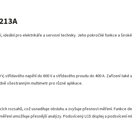
T213A
 ideální pro elektrikáře a servisní techniky. Jeho pokročilé funkce a široké 
, střídavého napětí do 600 V a střídavého proudu do 400 A. Zařízení také
ádně všestranným multimetr pro různé aplikace.
ích rozsahů, což usnadňuje obsluhu a zvyšuje přesnost měření. Funkce det
o měření umožňuje přesnější analýzy. Podsvícený LCD displej a podsvícení m