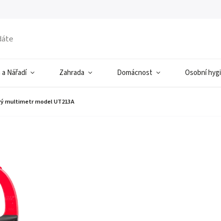
 a Nářadí
Zahrada
Domácnost
Osobní hyg
vý multimetr model UT213A