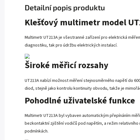
Detailní popis produktu
Klešťový multimetr model U
Multimetr UT213A je všestranné zařízení pro elektrická měření,
diagnostiku, tak pro údržbu elektrických instalací.
Široké měřicí rozsahy
UT213A nabízí možnost měření stejnosměrného napětí do 600 V
diod, stejně jako kontrolu kontinuity obvodu, takže je mimoř
Pohodlné uživatelské funkce
Multimetr UT213A byl vybaven automatickým přepínáním měřic
bezkontaktní zjištění vodičů pod napětím, a režim relativníh
podmínkách.