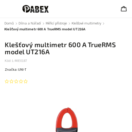
Domů
/
Dílna a Nářadí
/
Měřicí přístroje
/
Klešťové multimetry
/
Klešťový multimetr 600 A TrueRMS model UT216A
Klešťový multimetr 600 A TrueRMS
model UT216A
Kód:
L-MIE0187
Značka:
UNI-T