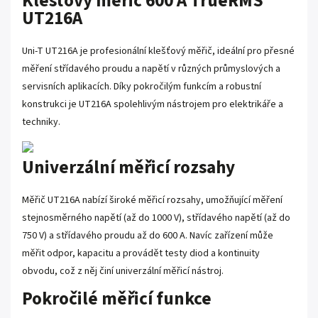
Klešťový měřič 600 A TrueRMS
UT216A
Uni-T UT216A je profesionální klešťový měřič, ideální pro přesné
měření střídavého proudu a napětí v různých průmyslových a
servisních aplikacích. Díky pokročilým funkcím a robustní
konstrukci je UT216A spolehlivým nástrojem pro elektrikáře a
techniky.
Univerzální měřicí rozsahy
Měřič UT216A nabízí široké měřicí rozsahy, umožňující měření
stejnosměrného napětí (až do 1000 V), střídavého napětí (až do
750 V) a střídavého proudu až do 600 A. Navíc zařízení může
měřit odpor, kapacitu a provádět testy diod a kontinuity
obvodu, což z něj činí univerzální měřicí nástroj.
Pokročilé měřicí funkce