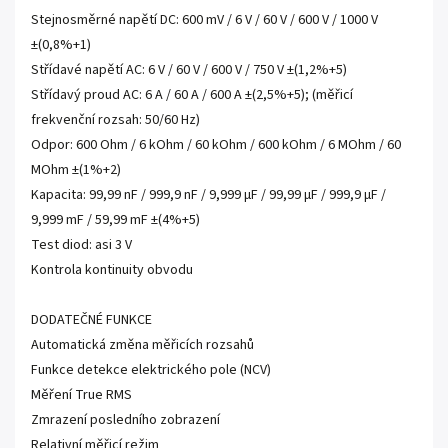
Stejnosměrné napětí DC: 600 mV / 6 V / 60 V / 600 V / 1000 V
±(0,8%+1)
Střídavé napětí AC: 6 V / 60 V / 600 V / 750 V ±(1,2%+5)
Střídavý proud AC: 6 A / 60 A / 600 A ±(2,5%+5); (měřicí
frekvenční rozsah: 50/60 Hz)
Odpor: 600 Ohm / 6 kOhm / 60 kOhm / 600 kOhm / 6 MOhm / 60
MOhm ±(1%+2)
Kapacita: 99,99 nF / 999,9 nF / 9,999 µF / 99,99 µF / 999,9 µF /
9,999 mF / 59,99 mF ±(4%+5)
Test diod: asi 3 V
Kontrola kontinuity obvodu
DODATEČNÉ FUNKCE
Automatická změna měřicích rozsahů
Funkce detekce elektrického pole (NCV)
Měření True RMS
Zmrazení posledního zobrazení
Relativní měřicí režim