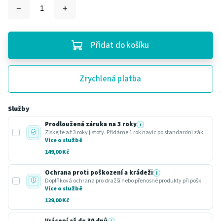
Přidat do košíku
Zrychlená platba
Služby
Prodloužená záruka na 3 roky
i
Získejte až 3 roky jistoty. Přidáme 1 rok navíc po standardní zákonné lhůtě.
Více o službě
149,00 Kč
Ochrana proti poškození a krádeži
i
Doplňková ochrana pro dražší nebo přenosné produkty při poškození nebo krádeži.
Více o službě
129,00 Kč