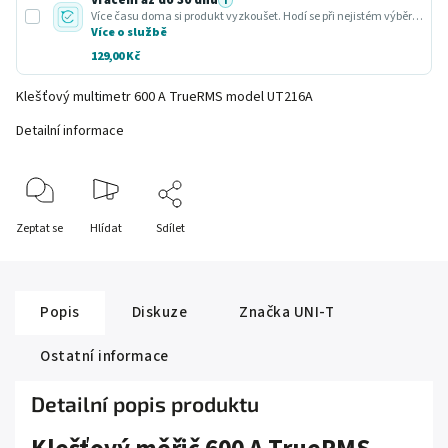
Vrácení až do 30 dnů
i
Více času doma si produkt vyzkoušet. Hodí se při nejistém výběru nebo dárku.
Více o službě
129,00 Kč
Klešťový multimetr 600 A TrueRMS model UT216A
Detailní informace
Zeptat se
Hlídat
Sdílet
Popis
Diskuze
Značka
UNI-T
Ostatní informace
Detailní popis produktu