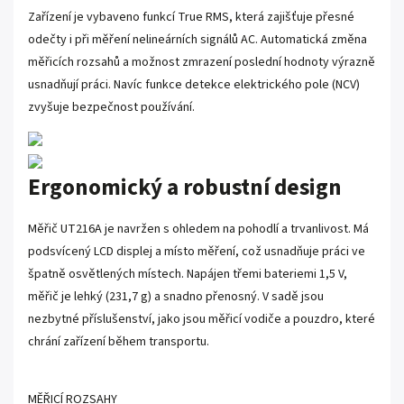
Zařízení je vybaveno funkcí True RMS, která zajišťuje přesné
odečty i při měření nelineárních signálů AC. Automatická změna
měřicích rozsahů a možnost zmrazení poslední hodnoty výrazně
usnadňují práci. Navíc funkce detekce elektrického pole (NCV)
zvyšuje bezpečnost používání.
Ergonomický a robustní design
Měřič UT216A je navržen s ohledem na pohodlí a trvanlivost. Má
podsvícený LCD displej a místo měření, což usnadňuje práci ve
špatně osvětlených místech. Napájen třemi bateriemi 1,5 V,
měřič je lehký (231,7 g) a snadno přenosný. V sadě jsou
nezbytné příslušenství, jako jsou měřicí vodiče a pouzdro, které
chrání zařízení během transportu.
MĚŘICÍ ROZSAHY