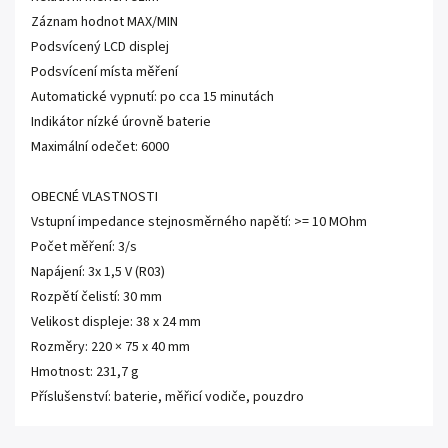
Záznam hodnot MAX/MIN
Podsvícený LCD displej
Podsvícení místa měření
Automatické vypnutí: po cca 15 minutách
Indikátor nízké úrovně baterie
Maximální odečet: 6000
OBECNÉ VLASTNOSTI
Vstupní impedance stejnosměrného napětí: >= 10 MOhm
Počet měření: 3/s
Napájení: 3x 1,5 V (R03)
Rozpětí čelistí: 30 mm
Velikost displeje: 38 x 24 mm
Rozměry: 220 × 75 x 40 mm
Hmotnost: 231,7 g
Příslušenství: baterie, měřicí vodiče, pouzdro