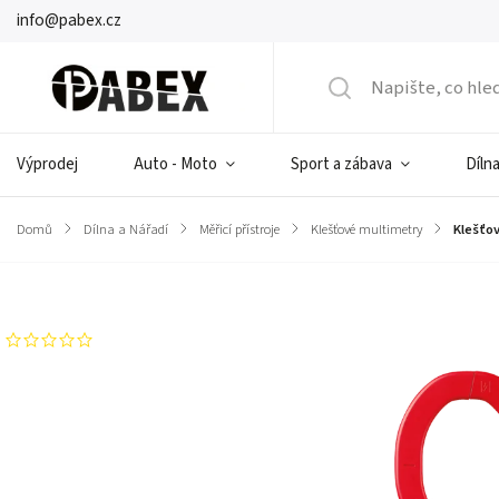
info@pabex.cz
Výprodej
Auto - Moto
Sport a zábava
Dílna
Domů
/
Dílna a Nářadí
/
Měřicí přístroje
/
Klešťové multimetry
/
Klešťo
Značka:
UNI-T