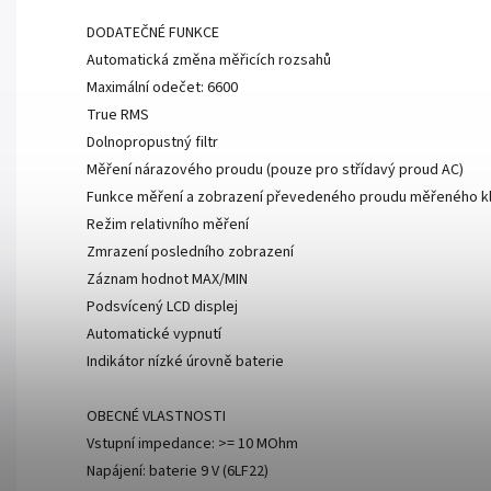
DODATEČNÉ FUNKCE
Automatická změna měřicích rozsahů
Maximální odečet: 6600
True RMS
Dolnopropustný filtr
Měření nárazového proudu (pouze pro střídavý proud AC)
Funkce měření a zobrazení převedeného proudu měřeného k
Režim relativního měření
Zmrazení posledního zobrazení
Záznam hodnot MAX/MIN
Podsvícený LCD displej
Automatické vypnutí
Indikátor nízké úrovně baterie
OBECNÉ VLASTNOSTI
Vstupní impedance: >= 10 MOhm
Napájení: baterie 9 V (6LF22)