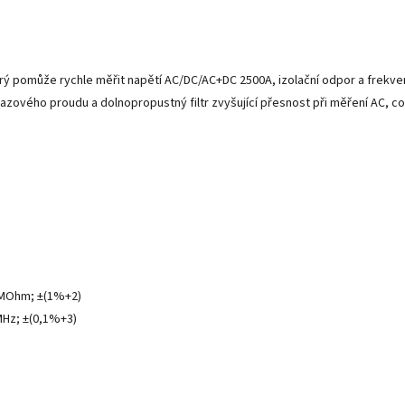
ý pomůže rychle měřit napětí AC/DC/AC+DC 2500A, izolační odpor a frekvenc
azového proudu a dolnopropustný filtr zvyšující přesnost při měření AC, což 
MOhm; ±(1%+2)
MHz; ±(0,1%+3)