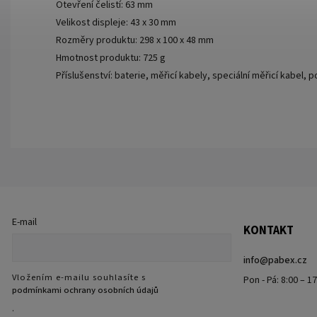
Otevření čelistí: 63 mm
Velikost displeje: 43 x 30 mm
Rozměry produktu: 298 x 100 x 48 mm
Hmotnost produktu: 725 g
Příslušenství: baterie, měřicí kabely, speciální měřicí kabel, 
E-mail
KONTAKT
info
@
pabex.cz
Vložením e-mailu souhlasíte s
Pon - Pá: 8:00 – 1
podmínkami ochrany osobních údajů
.