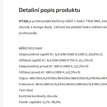
Detailní popis produktu
UT221
je profesionální
klešťový měřič s funkcí TRUE RMS, kter
obvodu a testuje diody. Zařízení má unikátní funkci měření nár
profesionály.
MĚŘICÍ ROZSAHY
Stejnosměrné napětí DC: 6,6 V/66 V/660 V/1000 V; ±(0,8%+1)
Střídavé napětí AC: 6,6 V/66 V/660 V/750 V; ±(1,2%+5)
Stejnosměrný proud DC: 660 A/2000 A; ±(2,5%+5)
Střídavý proud AC: 660 A/2000 A; ±(2,5%+5)
Odpor: 660 Ohm/6,6 kOhm/66 kOhm/660 kOhm/6,6 MOhm/66 
Frekvence: 66 Hz/660 Hz/6,6 kHz/66 kHz/660 kHz/6,6 MHz/20 
Test diod
Kontrola kontinuity obvodu
Poměr zaplnění: 0,1%~99,9%