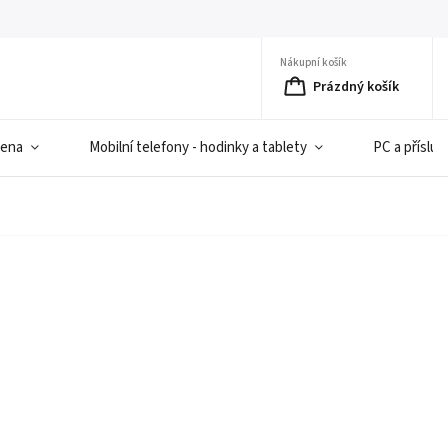
Nákupní košík
Prázdný košík
iena
Mobilní telefony - hodinky a tablety
PC a přísluš