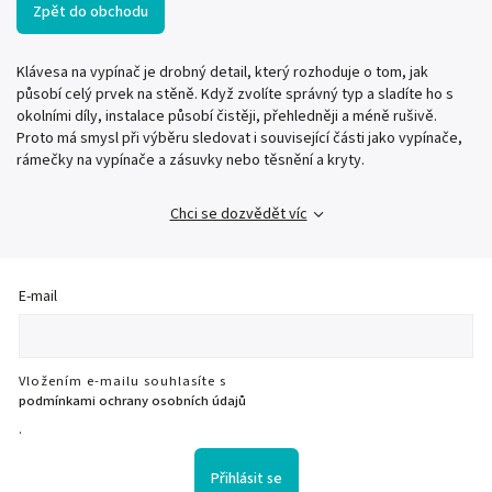
Zpět do obchodu
Klávesa na vypínač je drobný detail, který rozhoduje o tom, jak
působí celý prvek na stěně. Když zvolíte správný typ a sladíte ho s
okolními díly, instalace působí čistěji, přehledněji a méně rušivě.
Proto má smysl při výběru sledovat i související části jako vypínače,
rámečky na vypínače a zásuvky nebo těsnění a kryty.
Chci se dozvědět víc
E-mail
Vložením e-mailu souhlasíte s
podmínkami ochrany osobních údajů
.
Přihlásit se