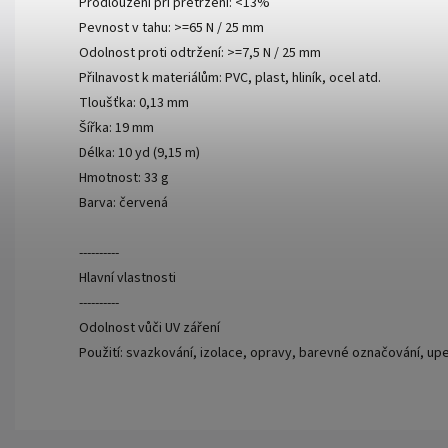
Prodloužení při přetržení: <13%
Pevnost v tahu: >=65 N / 25 mm
Odolnost proti odtržení: >=7,5 N / 25 mm
Přilnavost k materiálům: PVC, plast, hliník, ocel atd.
Tloušťka: 0,13 mm
Šířka: 19 mm
Délka: 10 yd (9,15 m)
Hmotnost: 33 g
Barva: červená
----------
Hlavní vlastnosti
----------
Odolnost vůči UV záření
Použití: svazkování, izolace, opravy, barevné označování, up