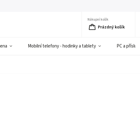
Nákupní košík
Prázdný košík
iena
Mobilní telefony - hodinky a tablety
PC a přísluš