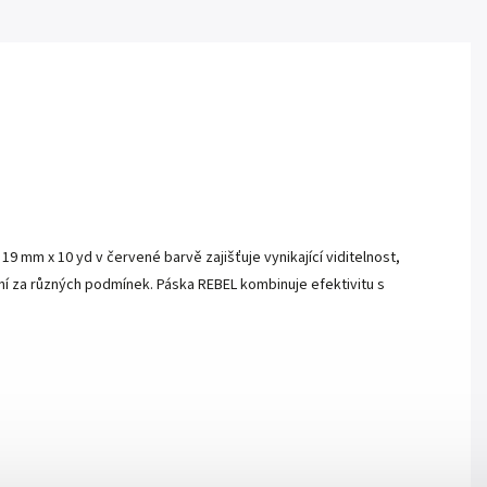
9 mm x 10 yd v červené barvě zajišťuje vynikající viditelnost,
vnění za různých podmínek. Páska REBEL kombinuje efektivitu s