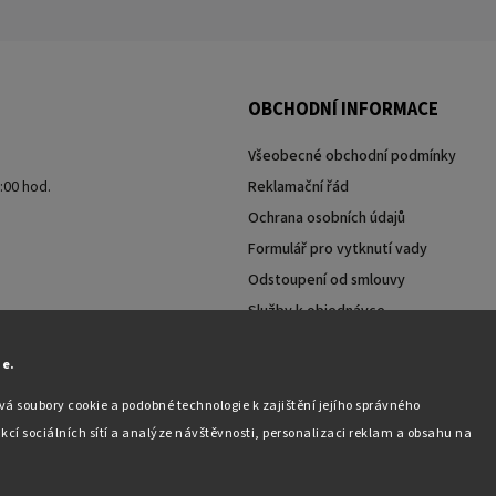
OBCHODNÍ INFORMACE
Všeobecné obchodní podmínky
7:00 hod.
Reklamační řád
Ochrana osobních údajů
Formulář pro vytknutí vady
Odstoupení od smlouvy
Služby k objednávce
Moje objednávka
ie.
á soubory cookie a podobné technologie k zajištění jejího správného
kcí sociálních sítí a analýze návštěvnosti, personalizaci reklam a obsahu na
Copyright 2026
Pabex.cz
. Všechna práva vyhrazena.