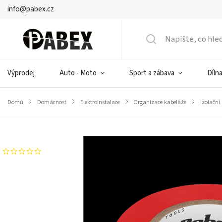
info@pabex.cz
Výprodej
Auto - Moto
Sport a zábava
Dílna
Domů
/
Domácnost
/
Elektroinstalace
/
Organizace kabeláže
/
Izolační
Značka:
Rebel