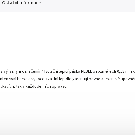
Ostatní informace
 s výrazným označením? Izolační lepicí páska REBEL o rozměrech 0,13 mm x 1
jí intenzivní barva a vysoce kvalitní lepidlo garantují pevné a trvanlivé upe
plikacích, tak v každodenních opravách.