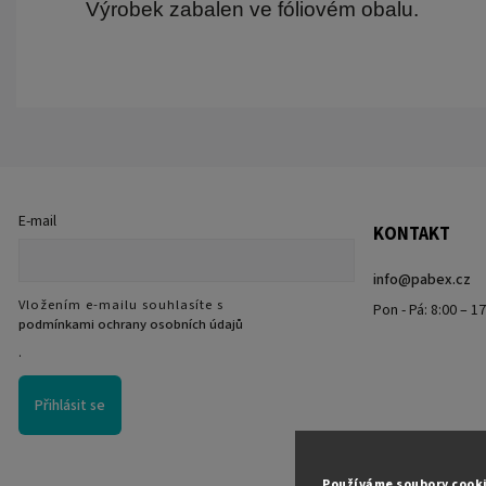
Výrobek zabalen ve fóliovém obalu.
E-mail
KONTAKT
info
@
pabex.cz
Vložením e-mailu souhlasíte s
Pon - Pá: 8:00 – 1
podmínkami ochrany osobních údajů
.
Přihlásit se
Používáme soubory cook