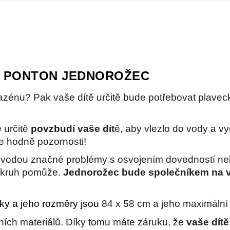
CÍ PONTON JEDNOROŽEC
azénu? Pak vaše dítě určitě bude potřebovat plaveck
 určitě
povzbudí vaše dít
ě, aby vlezlo do vody a v
ne hodně pozornosti!
s vodou značné problémy s osvojením dovedností ne
í kruh pomůže.
Jednorožec bude společníkem na vo
oky a jeho rozměry jsou
84 x 58 cm a jeho maximální
tních materiálů. Díky tomu máte záruku, že
vaše dítě