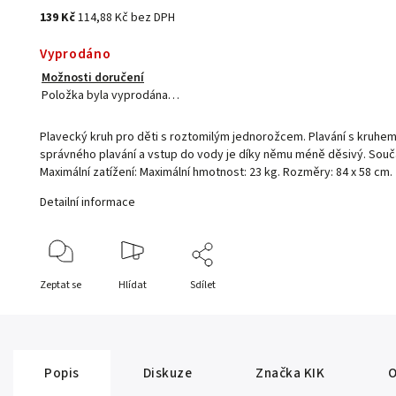
139 Kč
114,88 Kč bez DPH
Vyprodáno
Možnosti doručení
Položka byla vyprodána…
Plavecký kruh pro děti s roztomilým jednorožcem. Plavání s kruhe
správného plavání a vstup do vody je díky němu méně děsivý. Součás
Maximální zatížení: Maximální hmotnost: 23 kg. Rozměry: 84 x 58 cm.
Detailní informace
Zeptat se
Hlídat
Sdílet
Popis
Diskuze
Značka
KIK
O