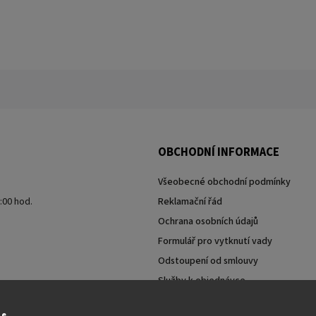
OBCHODNÍ INFORMACE
Všeobecné obchodní podmínky
7:00 hod.
Reklamační řád
Ochrana osobních údajů
Formulář pro vytknutí vady
Odstoupení od smlouvy
Služby k objednávce
Moje objednávka
ie.