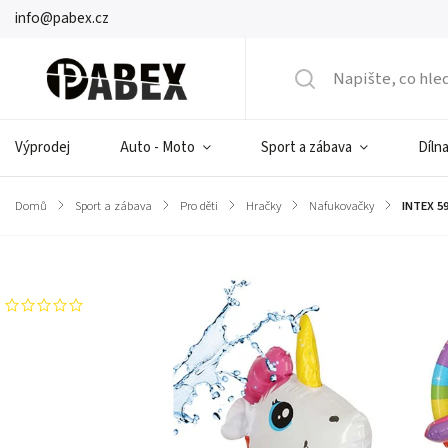
info@pabex.cz
Výprodej
Auto - Moto
Sport a zábava
Dílna
Domů
/
Sport a zábava
/
Pro děti
/
Hračky
/
Nafukovačky
/
INTEX 5
Značka:
KIK