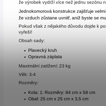
že výrobek vydrží více než jednu sezónu n
Jednokomorová konstrukce zajišťuje velmi r
že vzduch zůstane uvnitř, aniž byste se mu
Pokud však z nějakého důvodu dojde k poš
vyřeší!
Obsah sady:
Plavecký kruh
Opravná záplata
Maximální zatížení: 23 kg
Věk: 3-4
Rozměry:
Kola: 1: Rozměry: 84 cm x 58 cm
Obal: 25 cm x 25 cm x 3,5 cm