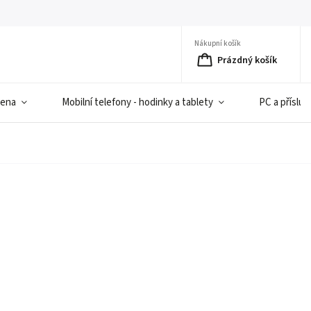
Nákupní košík
Prázdný košík
iena
Mobilní telefony - hodinky a tablety
PC a přísluš