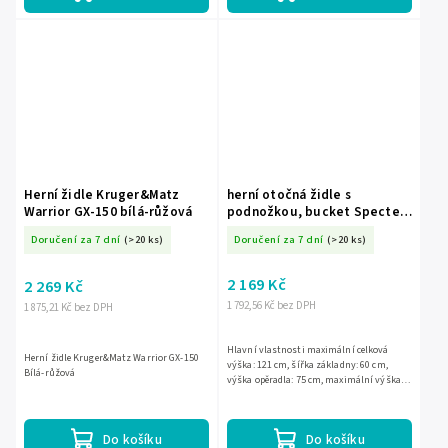
Herní židle Kruger&Matz
herní otočná židle s
Warrior GX-150 bílá-růžová
podnožkou, bucket Specter
Sofotel
Doručení za 7 dní
(>20 ks)
Doručení za 7 dní
(>20 ks)
2 169 Kč
2 269 Kč
1 792,56 Kč bez DPH
1 875,21 Kč bez DPH
Hlavní vlastnosti maximální celková
Herní židle Kruger&Matz Warrior GX-150
výška: 121 cm, šířka základny: 60 cm,
Bílá-růžová
výška opěradla: 75 cm, maximální výška
sedáku: 52 cm, minimální výška sedáku:
42 cm, maximální...
Do košíku
Do košíku