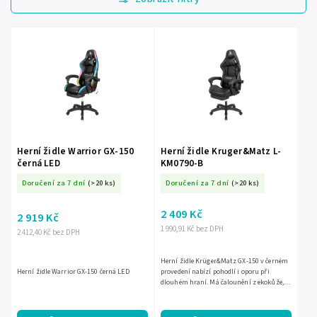
Nejdražší
Nejprodávanější
Abecedně
Herní židle Warrior GX-150
Herní židle Kruger&Matz L-
černá LED
KM0790-B
Doručení za 7 dní
(>20 ks)
Doručení za 7 dní
(>20 ks)
2 409 Kč
2 919 Kč
1 990,91 Kč bez DPH
2 412,40 Kč bez DPH
Herní židle Krüger&Matz GX-150 v černém
Herní židle Warrior GX-150 černá LED
provedení nabízí pohodlí i oporu při
dlouhém hraní. Má čalounění z ekokůže,
nastavitelnou výšku sedáku, sklopné
opěradlo až do 145° a...