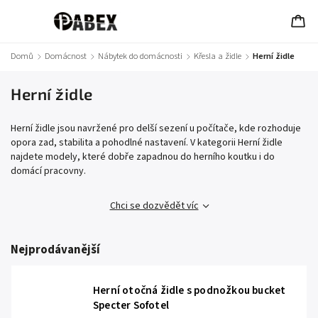
Domů
/
Domácnost
/
Nábytek do domácnosti
/
Křesla a židle
/
Herní židle
Herní židle
Herní židle jsou navržené pro delší sezení u počítače, kde rozhoduje
opora zad, stabilita a pohodlné nastavení. V kategorii Herní židle
najdete modely, které dobře zapadnou do herního koutku i do
domácí pracovny.
Chci se dozvědět víc
Nejprodávanější
Herní otočná židle s podnožkou bucket
Specter Sofotel