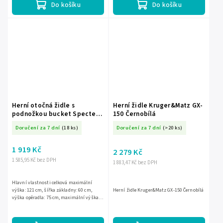
Do košíku
Do košíku
Herní otočná židle s
Herní židle Kruger&Matz GX-
podnožkou bucket Specter
150 Černobílá
Sofotel
Doručení za 7 dní
(18 ks)
Doručení za 7 dní
(>20 ks)
1 919 Kč
2 279 Kč
1 585,95 Kč bez DPH
1 883,47 Kč bez DPH
Hlavní vlastnosti celková maximální
výška: 121 cm, šířka základny: 60 cm,
Herní židle Kruger&Matz GX-150 Černobílá
výška opěradla: 75 cm, maximální výška
sedáku: 52 cm, minimální výška sedáku:
42 cm, maximální...