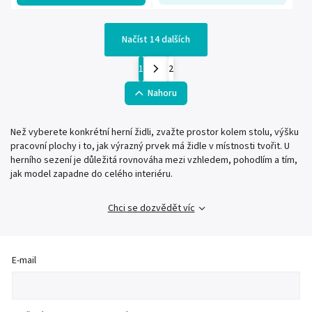
Načíst 14 dalších
1
2
Nahoru
Než vyberete konkrétní herní židli, zvažte prostor kolem stolu, výšku
pracovní plochy i to, jak výrazný prvek má židle v místnosti tvořit. U
herního sezení je důležitá rovnováha mezi vzhledem, pohodlím a tím,
jak model zapadne do celého interiéru.
Chci se dozvědět víc
E-mail