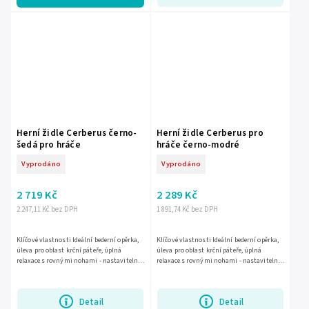
Herní židle Cerberus černo-
Herní židle Cerberus pro
šedá pro hráče
hráče černo-modré
Vyprodáno
Vyprodáno
2 719 Kč
2 289 Kč
2 247,11 Kč bez DPH
1 891,74 Kč bez DPH
Klíčové vlastnosti Ideální bederní opěrka,
Klíčové vlastnosti Ideální bederní opěrka,
úleva pro oblast krční páteře, úplná
úleva pro oblast krční páteře, úplná
relaxace s rovnými nohami - nastavitelná,
relaxace s rovnými nohami - nastavitelná,
pohodlná opěrka nohou, opěrka na ruce -
pohodlná opěrka nohou, opěrky na ruce -
měkké...
měkké...
Detail
Detail