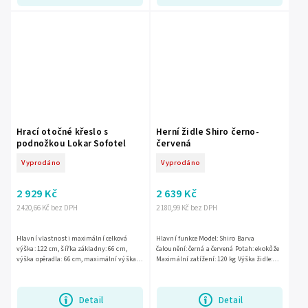
Hrací otočné křeslo s
Herní židle Shiro černo-
podnožkou Lokar Sofotel
červená
Vyprodáno
Vyprodáno
2 929 Kč
2 639 Kč
2 420,66 Kč bez DPH
2 180,99 Kč bez DPH
Hlavní vlastnosti maximální celková
Hlavní funkce Model: Shiro Barva
výška: 122 cm, šířka základny: 66 cm,
čalounění: černá a červená Potah: ekokůže
výška opěradla: 66 cm, maximální výška
Maximální zatížení: 120 kg Výška židle:
sedáku: 46 cm, minimální výška sedáku:
115 - 125 cm Výška sedadla: 42 -...
36 cm, maximální...
Detail
Detail