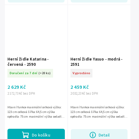
Herní židle Katarina -
Herní židle Yasuo - modrá -
červená - 2590
2591
Doručení za 7 dní
(>20 ks)
Vyprodáno
2 629 Kč
2 459 Kč
2 172,73 Kč bez DPH
2 032,23 Kč bez DPH
Hlavní funkce maximální celková výška:
Hlavní funkce maximální celková výška:
123 cm celková šířka: 64,5 cm výška
123 cm celková šířka: 64,5 cm výška
opěradla: 75 cm maximální výška sedadla:
opěradla: 75 cm maximální výška sedadla:
48 cm minimální výška sedadla:...
48 cm minimální výška sedadla: 41 cm
maximální zatížení: 120...
Do košíku
Detail