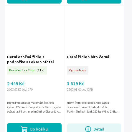
Herní otočná židle s
Herní židle Shiro černá
podnožkou Lokar Sofotel
Doručení za 7 dní
(3 ks)
Vyprodáno
2 449 Kč
3 619 Kč
2 023,97 Kč bez DPH
2 990,91 Kč bez DPH
Hlavní vlastnosti maximální celková
Hlavní funkce Model: Shiro Barva
výška: 122 cm, šířka podnože: 66 cm, výška
čalounění: černá Potah: ekokůže
opěradla: 66 cm, maximální výška sedáku:
Maximální zatížení: 120 kg Výška židle:
46 cm, minimální výška sedáku: 36 cm,
115 - 125 cm Výška sedadla: 42 - 52 cm...
maximální nosnost:...
Do košíku
Detail