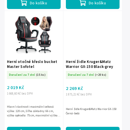
Do košíku
Do košíku
Herní otočné křeslo bucket
Herní židle Kruger&Matz
Master Sofotel
Warrior GX-150 Black-grey
Doručení za 7 dní
(15 ks)
Doručení za 7 dní
(>20 ks)
2 019 Kč
2 269 Kč
1 668,60 Kč bez DPH
1 875,21 Kč bez DPH
Hlavní vlastnosti maximální celková
Herní židle Kruger&Matz Warrior GX-150
výška: 120 cm, šířka základny: 66 cm,
Černá-šedá
výška opěradla: 75 cm, maximální výška
sedáku: 45 cm, minimální výška sedáku:
33 cm, maximální...