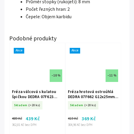
Průměr stopky (rukojeti): 8 mm
Počet řezných hran: 2
Čepele: Objem karbidu
Akce
Akce
–10 %
–11 %
Fréza válcová s kulatou
Fréza hrotová ostroúhlá
špičkou DEDRA 07F623
DEDRA 07F662 G12x25mm,
C12x25mm, stopka 6mm
stopka 6mm
Skladem
(>20 ks)
Skladem
(>20 ks)
439 Kč
369 Kč
489 Kč
419 Kč
362,81 Kč bez DPH
304,96 Kč bez DPH