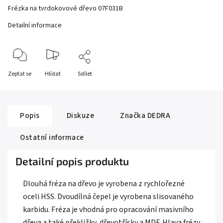
Frézka na tvrdokovové dřevo 07F031B
Detailní informace
Zeptat se
Hlídat
Sdílet
Popis
Diskuze
Značka
DEDRA
Ostatní informace
Detailní popis produktu
Dlouhá fréza na dřevo je vyrobena z rychlořezné
oceli HSS. Dvoudílná čepel je vyrobena slisovaného
karbidu. Fréza je vhodná pro opracování masivního
dřeva a také překližky, dřevotřísky a MDF. Hlava frézy