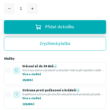
Přidat do košíku
Zrychlená platba
Služby
Vrácení až do 30 dnů
i
Více času doma si produkt vyzkoušet. Hodí se při nejistém výběru nebo dárku.
Více o službě
29,00 Kč
Ochrana proti poškození a krádeži
i
Doplňková ochrana pro dražší nebo přenosné produkty při poškození nebo krádeži.
Více o službě
129,00 Kč