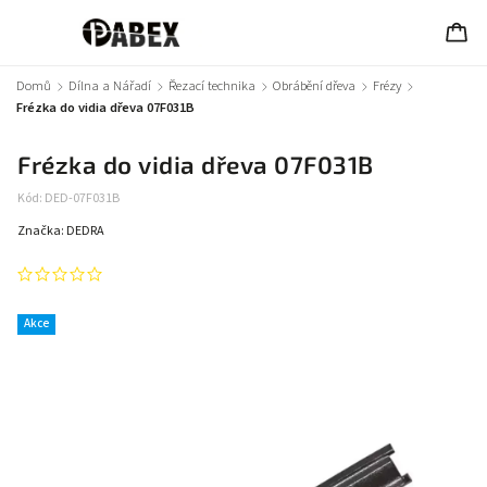
Domů
/
Dílna a Nářadí
/
Řezací technika
/
Obrábění dřeva
/
Frézy
/
Frézka do vidia dřeva 07F031B
Frézka do vidia dřeva 07F031B
Kód:
DED-07F031B
Značka:
DEDRA
Akce