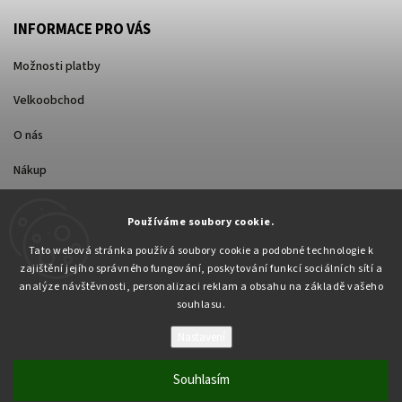
INFORMACE PRO VÁS
Možnosti platby
Velkoobchod
O nás
Nákup
Způsoby dopravy
Používáme soubory cookie.
Tato webová stránka používá soubory cookie a podobné technologie k
zajištění jejího správného fungování, poskytování funkcí sociálních sítí a
analýze návštěvnosti, personalizaci reklam a obsahu na základě vašeho
souhlasu.
Nastavení
Copyright 2026
Pabex.cz
. Všechna práva vyhrazena.
Upravit nastavení cookies
Souhlasím
Vytvořil
Shoptet
| Design
Shoptak.cz