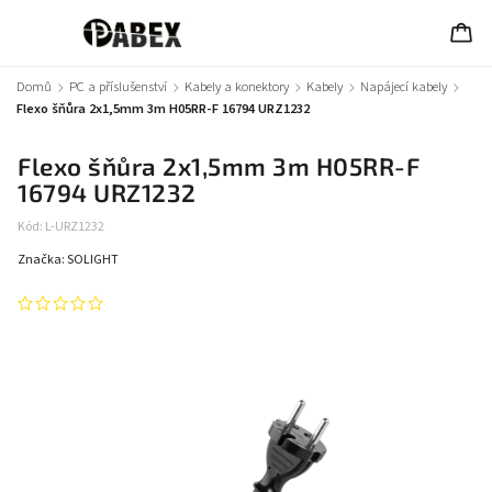
Domů
/
PC a příslušenství
/
Kabely a konektory
/
Kabely
/
Napájecí kabely
/
Flexo šňůra 2x1,5mm 3m H05RR-F 16794 URZ1232
Flexo šňůra 2x1,5mm 3m H05RR-F
16794 URZ1232
Kód:
L-URZ1232
Značka:
SOLIGHT