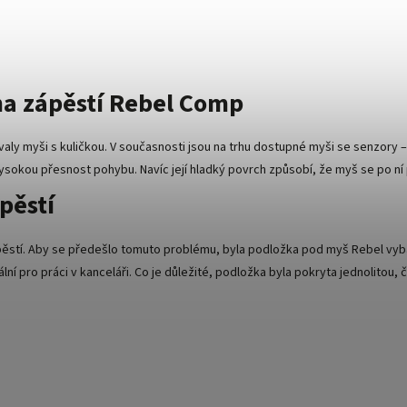
na zápěstí Rebel Comp
aly myši s kuličkou. V současnosti jsou na trhu dostupné myši se senzory
ysokou přesnost pohybu. Navíc její hladký povrch způsobí, že myš se po ní
pěstí
ápěstí. Aby se předešlo tomuto problému, byla podložka pod myš Rebel vy
ální pro práci v kanceláři. Co je důležité, podložka byla pokryta jednolitou