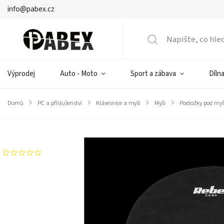
info@pabex.cz
Výprodej
Auto - Moto
Sport a zábava
Dílna
Domů
/
PC a příslušenství
/
Klávesnice a myši
/
Myši
/
Podložky pod my
Značka:
Rebel