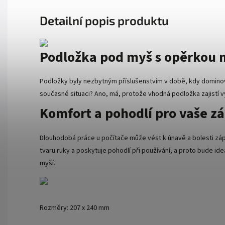
Detailní popis produktu
Podložka pod myš s opěrkou 
Podložky byly nezbytným příslušenstvím v době, kdy dominov
současné situaci? Ano, má, protože vhodná podložka zajistí v
Komfort a pohodlí pro vaše zá
Dlouhodobá práce u počítače může vést k únavě a bolesti z
tvaru ruky a poskytuje pohodlí při používání, a proto bude ide
myší.
Rozměry: 207 x 240 mm