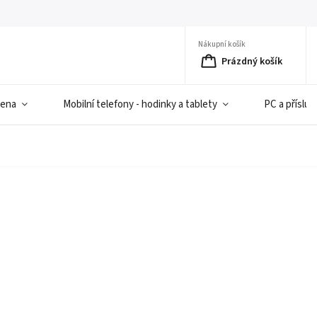
Nákupní košík
Prázdný košík
iena
Mobilní telefony - hodinky a tablety
PC a přísluš