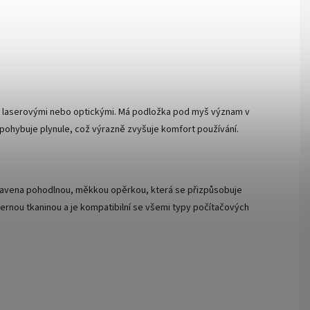
 – laserovými nebo optickými. Má podložka pod myš význam v
 pohybuje plynule, což výrazně zvyšuje komfort používání.
bavena pohodlnou, měkkou opěrkou, která se přizpůsobuje
, černou tkaninou a je kompatibilní se všemi typy počítačových