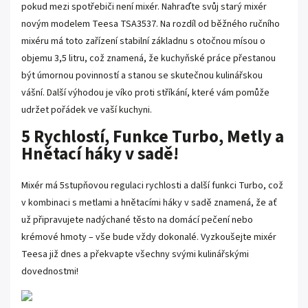
pokud mezi spotřebiči není mixér. Nahraďte svůj starý mixér
novým modelem Teesa TSA3537. Na rozdíl od běžného ručního
mixéru má toto zařízení stabilní základnu s otočnou mísou o
objemu 3,5 litru, což znamená, že kuchyňské práce přestanou
být úmornou povinností a stanou se skutečnou kulinářskou
vášní. Další výhodou je víko proti stříkání, které vám pomůže
udržet pořádek ve vaší kuchyni.
5 Rychlostí, Funkce Turbo, Metly a
Hnětací háky v sadě!
Mixér má 5stupňovou regulaci rychlosti a další funkci Turbo, což
v kombinaci s metlami a hnětacími háky v sadě znamená, že ať
už připravujete nadýchané těsto na domácí pečení nebo
krémové hmoty – vše bude vždy dokonalé. Vyzkoušejte mixér
Teesa již dnes a překvapte všechny svými kulinářskými
dovednostmi!