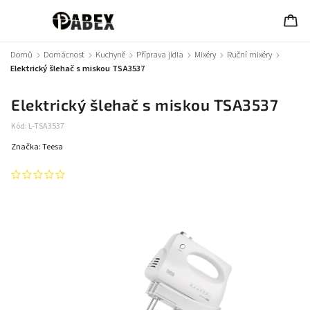
Domů
/
Domácnost
/
Kuchyně
/
Příprava jídla
/
Mixéry
/
Ruční mixéry
/
Elektrický šlehač s miskou TSA3537
Elektrický šlehač s miskou TSA3537
Kód:
L-TSA3537
Značka:
Teesa