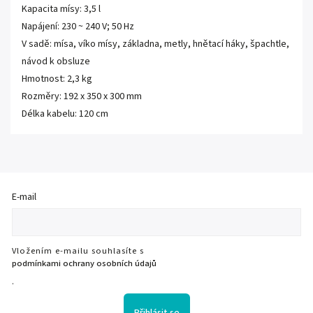
Kapacita mísy: 3,5 l
Napájení: 230 ~ 240 V; 50 Hz
V sadě: mísa, víko mísy, základna, metly, hnětací háky, špachtle,
návod k obsluze
Hmotnost: 2,3 kg
Rozměry: 192 x 350 x 300 mm
Délka kabelu: 120 cm
E-mail
Vložením e-mailu souhlasíte s
podmínkami ochrany osobních údajů
.
Přihlásit se