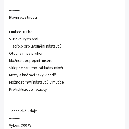
----------
Hlavní vlastnosti
----------
Funkce Turbo
5 úrovní rychlosti
Tlačítko pro uvolnění nástavců
Otočná mísa s víkem
Možnost odpojení mixéru
Sklopné rameno základny mixéru
Metly a hnětací háky v sadě
Možnost mytí nástavců v myčce
Protiskluzové nožičky
----------
Technické údaje
----------
Výkon: 300 W