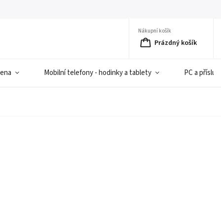
Nákupní košík
Prázdný košík
iena
Mobilní telefony - hodinky a tablety
PC a přísluš