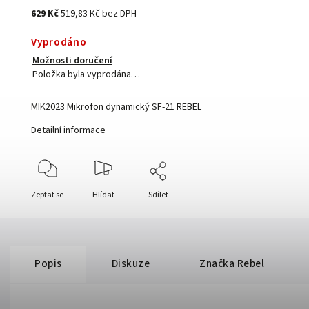
629 Kč
519,83 Kč bez DPH
Vyprodáno
Možnosti doručení
Položka byla vyprodána…
MIK2023 Mikrofon dynamický SF-21 REBEL
Detailní informace
Zeptat se
Hlídat
Sdílet
Popis
Diskuze
Značka
Rebel