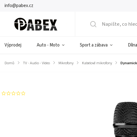
info@pabex.cz
Výprodej
Auto - Moto
Sport a zábava
Dílna
Domů
/
TV - Audio - Video
/
Mikrofony
/
Kabelové mikrofony
/
Dynamický
Značka:
Rebel