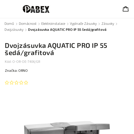
Domů
/
Domácnost
/
Elektroinstalace
/
Vypínače Zásuvky
/
Zásuvky
/
Dvojzásuvky
/
Dvojzásuvka AQUATIC PRO IP 55 šedá/grafitová
Dvojzásuvka AQUATIC PRO IP 55
šedá/grafitová
Kód:
O-OR-OE-7406/GR
Značka:
ORNO