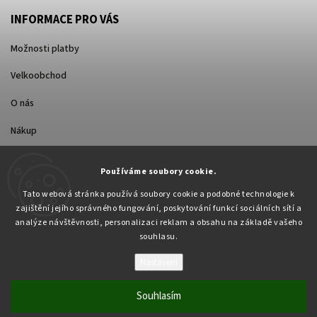
INFORMACE PRO VÁS
Možnosti platby
Velkoobchod
O nás
Nákup
Způsoby dopravy
Používáme soubory cookie.
Tato webová stránka používá soubory cookie a podobné technologie k
zajištění jejího správného fungování, poskytování funkcí sociálních sítí a
analýze návštěvnosti, personalizaci reklam a obsahu na základě vašeho
souhlasu.
Nastavení
Copyright 2026
Pabex.cz
. Všechna práva vyhrazena.
Upravit nastavení cookies
Souhlasím
Vytvořil
Shoptet
| Design
Shoptak.cz