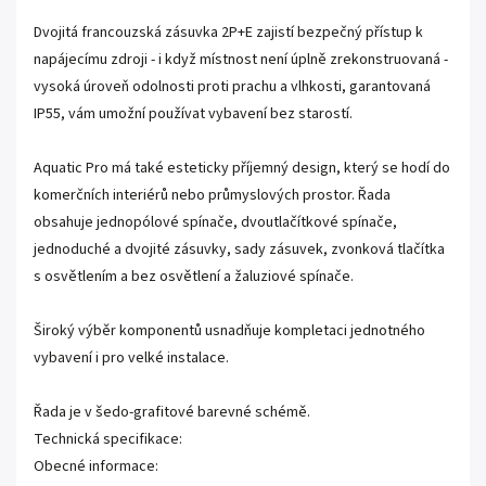
Dvojitá francouzská zásuvka 2P+E zajistí bezpečný přístup k
napájecímu zdroji - i když místnost není úplně zrekonstruovaná -
vysoká úroveň odolnosti proti prachu a vlhkosti, garantovaná
IP55, vám umožní používat vybavení bez starostí.
Aquatic Pro má také esteticky příjemný design, který se hodí do
komerčních interiérů nebo průmyslových prostor.
Řada
obsahuje jednopólové spínače, dvoutlačítkové spínače,
jednoduché a dvojité zásuvky, sady zásuvek, zvonková tlačítka
s osvětlením a bez osvětlení a žaluziové spínače.
Široký výběr komponentů usnadňuje kompletaci jednotného
vybavení i pro velké instalace.
Řada je v šedo-grafitové barevné schémě.
Technická specifikace:
Obecné informace: