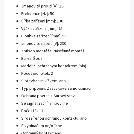
Jmenovitý proud [A]: 16
Frekvence [Hz]: 50
Šířka zařízení [mm]: 130
Výška zařízení [mm]: 75
Hloubka zařízení [mm]: 55
Jmenovité napětí [V]: 230
Způsob montáže: Nástěnná montáž
Barva: Šedá
Model: S ochranným kontaktem (pin)
Počet jednotek: 2
S otevíracím víčkem: ano
Typ připojení: Zásuvkové samo-upínací
Ochrana povrchu: Surový stav
Se signalizační lampou: ne
Počet fází: 1
S rozšířenou ochranou kontaktu: ano
S vypínačem on/off: ne
Ochranný kontakt: ano