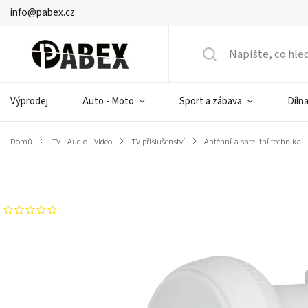
info@pabex.cz
Výprodej
Auto - Moto
Sport a zábava
Dílna
Domů
/
TV - Audio - Video
/
TV příslušenství
/
Anténní a satelitní technika
Značka:
CABLETECH