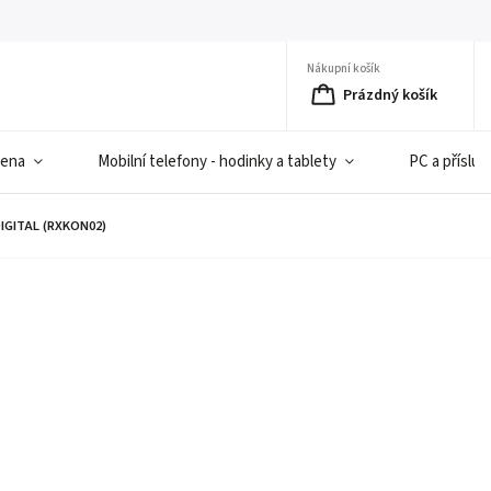
Nákupní košík
Prázdný košík
iena
Mobilní telefony - hodinky a tablety
PC a přísluš
DIGITAL (RXKON02)