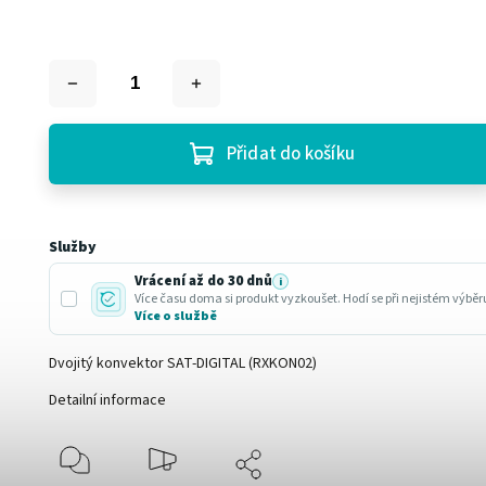
Přidat do košíku
Služby
Vrácení až do 30 dnů
i
Více času doma si produkt vyzkoušet. Hodí se při nejistém výbě
Více o službě
Dvojitý konvektor SAT-DIGITAL (RXKON02)
Detailní informace