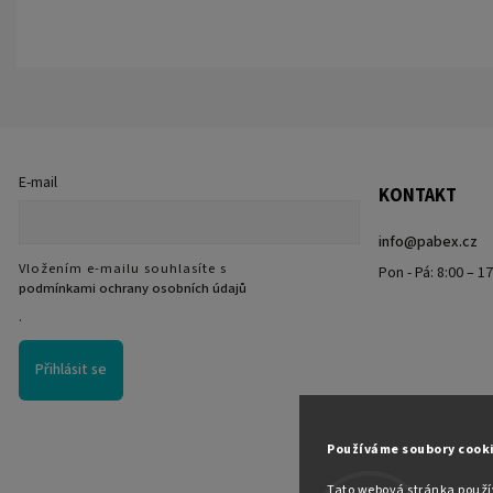
E-mail
KONTAKT
info
@
pabex.cz
Vložením e-mailu souhlasíte s
Pon - Pá: 8:00 – 1
podmínkami ochrany osobních údajů
.
Přihlásit se
Používáme soubory cook
Tato webová stránka použív