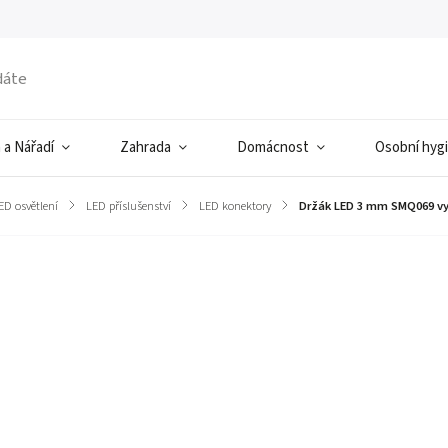
 a Nářadí
Zahrada
Domácnost
Osobní hyg
ED osvětlení
/
LED příslušenství
/
LED konektory
/
Držák LED 3 mm SMQ069 vy