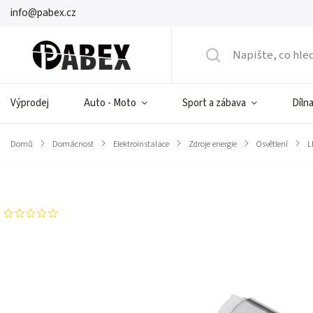
info@pabex.cz
Výprodej
Auto - Moto
Sport a zábava
Dílna
Domů
/
Domácnost
/
Elektroinstalace
/
Zdroje energie
/
Osvětlení
/
L
Značka:
CABLETECH