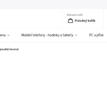
Nákupní košík
Prázdný košík
iena
Mobilní telefony - hodinky a tablety
PC a přísluš
pouklý kovový