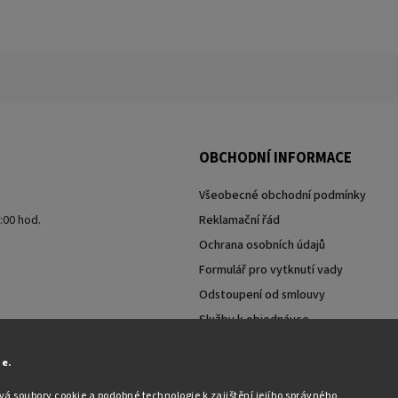
OBCHODNÍ INFORMACE
Všeobecné obchodní podmínky
7:00 hod.
Reklamační řád
Ochrana osobních údajů
Formulář pro vytknutí vady
Odstoupení od smlouvy
Služby k objednávce
Moje objednávka
ie.
á soubory cookie a podobné technologie k zajištění jejího správného