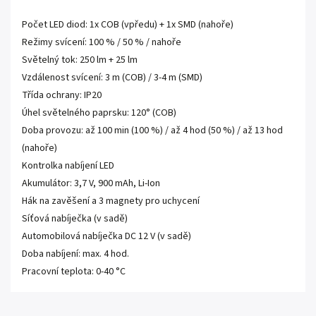
Počet LED diod: 1x COB (vpředu) + 1x SMD (nahoře)
Režimy svícení: 100 % / 50 % / nahoře
Světelný tok: 250 lm + 25 lm
Vzdálenost svícení: 3 m (COB) / 3-4 m (SMD)
Třída ochrany: IP20
Úhel světelného paprsku: 120° (COB)
Doba provozu: až 100 min (100 %) / až 4 hod (50 %) / až 13 hod
(nahoře)
Kontrolka nabíjení LED
Akumulátor: 3,7 V, 900 mAh, Li-Ion
Hák na zavěšení a 3 magnety pro uchycení
Síťová nabíječka (v sadě)
Automobilová nabíječka DC 12 V (v sadě)
Doba nabíjení: max. 4 hod.
Pracovní teplota: 0-40 °C