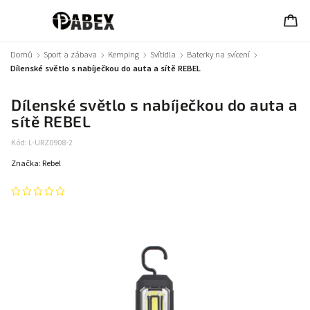
Domů
/
Sport a zábava
/
Kemping
/
Svítidla
/
Baterky na svícení
/
Dílenské světlo s nabíječkou do auta a sítě REBEL
Dílenské světlo s nabíječkou do auta a
sítě REBEL
Kód:
L-URZ0908-2
Značka:
Rebel