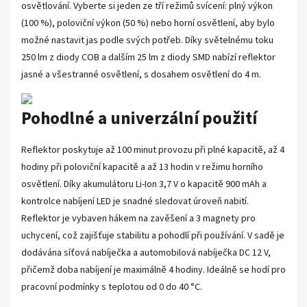
osvětlování. Vyberte si jeden ze tří režimů svícení: plný výkon
(100 %), poloviční výkon (50 %) nebo horní osvětlení, aby bylo
možné nastavit jas podle svých potřeb. Díky světelnému toku
250 lm z diody COB a dalším 25 lm z diody SMD nabízí reflektor
jasné a všestranné osvětlení, s dosahem osvětlení do 4 m.
Pohodlné a univerzální použití
Reflektor poskytuje až 100 minut provozu při plné kapacitě, až 4
hodiny při poloviční kapacitě a až 13 hodin v režimu horního
osvětlení. Díky akumulátoru Li-Ion 3,7 V o kapacitě 900 mAh a
kontrolce nabíjení LED je snadné sledovat úroveň nabití.
Reflektor je vybaven hákem na zavěšení a 3 magnety pro
uchycení, což zajišťuje stabilitu a pohodlí při používání. V sadě je
dodávána síťová nabíječka a automobilová nabíječka DC 12 V,
přičemž doba nabíjení je maximálně 4 hodiny. Ideálně se hodí pro
pracovní podmínky s teplotou od 0 do 40 °C.