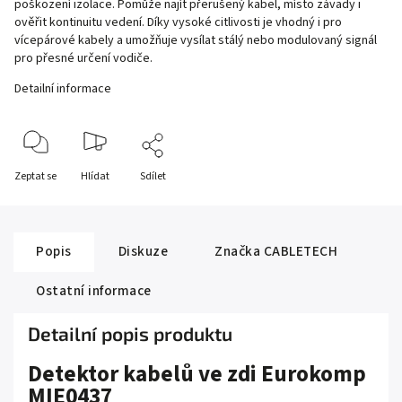
poškození izolace. Pomůže najít přerušený kabel, místo závady i
ověřit kontinuitu vedení. Díky vysoké citlivosti je vhodný i pro
vícepárové kabely a umožňuje vysílat stálý nebo modulovaný signál
pro přesné určení vodiče.
Detailní informace
Zeptat se
Hlídat
Sdílet
Popis
Diskuze
Značka
CABLETECH
Ostatní informace
Detailní popis produktu
Detektor kabelů ve zdi Eurokomp
MIE0437