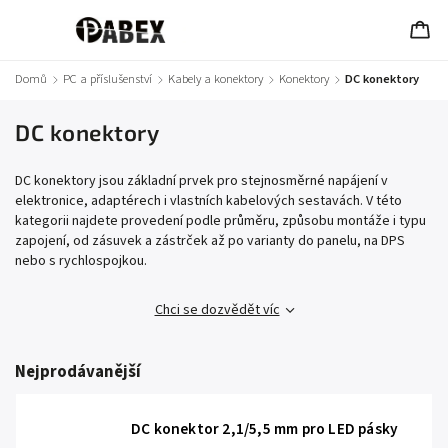
Domů
/
PC a příslušenství
/
Kabely a konektory
/
Konektory
/
DC konektory
DC konektory
DC konektory jsou základní prvek pro stejnosměrné napájení v
elektronice, adaptérech i vlastních kabelových sestavách. V této
kategorii najdete provedení podle průměru, způsobu montáže i typu
zapojení, od zásuvek a zástrček až po varianty do panelu, na DPS
nebo s rychlospojkou.
Chci se dozvědět víc
Nejprodávanější
DC konektor 2,1/5,5 mm pro LED pásky