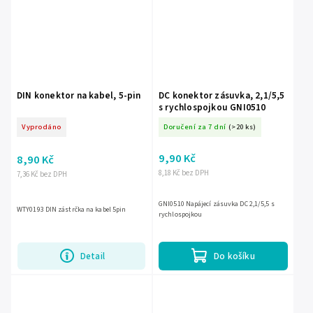
DIN konektor na kabel, 5-pin
DC konektor zásuvka, 2,1/5,5
s rychlospojkou GNI0510
Vyprodáno
Doručení za 7 dní
(>20 ks)
9,90 Kč
8,90 Kč
8,18 Kč bez DPH
7,36 Kč bez DPH
GNI0510 Napájecí zásuvka DC 2,1/5,5 s
WTY0193 DIN zástrčka na kabel 5pin
rychlospojkou
Detail
Do košíku