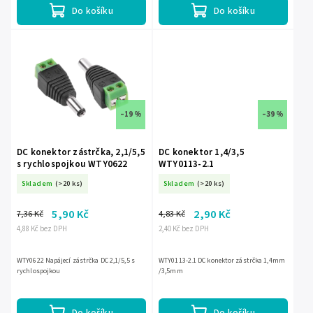
Do košíku
Do košíku
–19 %
–39 %
DC konektor zástrčka, 2,1/5,5
DC konektor 1,4/3,5
s rychlospojkou WTY0622
WTY0113-2.1
Skladem
(>20 ks)
Skladem
(>20 ks)
5,90 Kč
2,90 Kč
7,36 Kč
4,83 Kč
4,88 Kč bez DPH
2,40 Kč bez DPH
WTY0622 Napájecí zástrčka DC 2,1/5,5 s
WTY0113-2.1 DC konektor zástrčka 1,4mm
rychlospojkou
/3,5mm
Do košíku
Do košíku