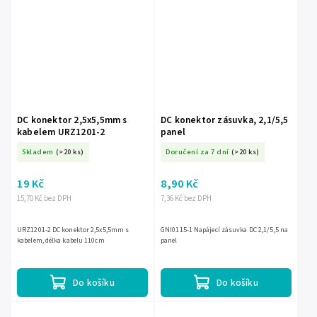
DC konektor 2,5x5,5mm s
DC konektor zásuvka, 2,1/5,5
kabelem URZ1201-2
panel
Skladem
(>20 ks)
Doručení za 7 dní
(>20 ks)
19 Kč
8,90 Kč
15,70 Kč bez DPH
7,36 Kč bez DPH
URZ1201-2 DC konektor 2,5x5,5mm s
GNI0115-1 Napájecí zásuvka DC 2,1/5,5 na
kabelem, délka kabelu 110cm
panel
Do košíku
Do košíku