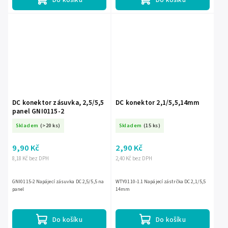
DC konektor zásuvka, 2,5/5,5
DC konektor 2,1/5,5,14mm
panel GNI0115-2
Skladem
(>20 ks)
Skladem
(15 ks)
9,90 Kč
2,90 Kč
8,18 Kč bez DPH
2,40 Kč bez DPH
GNI0115-2 Napájecí zásuvka DC 2,5/5,5 na
WTY0110-1.1 Napájecí zástrčka DC 2,1/5,5
panel
14mm
Do košíku
Do košíku