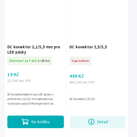
DC konektor 2,1/5,5 mm pro
DC konektor 2,5/5,5
LED pásky
Doručení za 7 dní
(>20 ks)
Vyprodáno
19 Kč
489 Kč
15,70 Kč bez DPH
404,13 Kč bez DPH
DC konektorIdeální pro LED pásky s
průměrem 2,1/5,5 mmJednoduchá
DC konektor 2,5/5,5
instalace a použitíKompatibilní se
širokou škálou napájecích zdrojůZajišťuje
stabilní a spolehlivé připojení
Do košíku
Detail