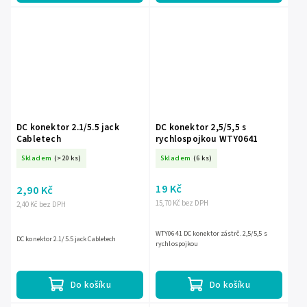
DC konektor 2.1/5.5 jack
DC konektor 2,5/5,5 s
Cabletech
rychlospojkou WTY0641
Skladem
(>20 ks)
Skladem
(6 ks)
19 Kč
2,90 Kč
15,70 Kč bez DPH
2,40 Kč bez DPH
WTY0641 DC konektor zástrč. 2,5/5,5 s
DC konektor 2.1/5.5 jack Cabletech
rychlospojkou
Do košíku
Do košíku