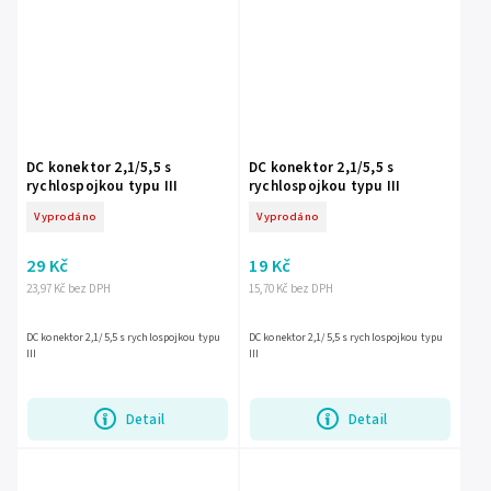
DC konektor 2,1/5,5 s
DC konektor 2,1/5,5 s
rychlospojkou typu III
rychlospojkou typu III
Vyprodáno
Vyprodáno
29 Kč
19 Kč
23,97 Kč bez DPH
15,70 Kč bez DPH
DC konektor 2,1/5,5 s rychlospojkou typu
DC konektor 2,1/5,5 s rychlospojkou typu
III
III
Detail
Detail