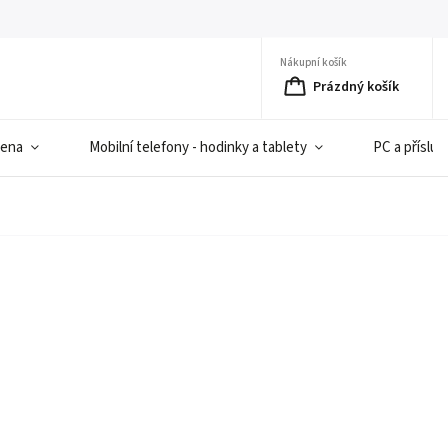
Nákupní košík
Prázdný košík
iena
Mobilní telefony - hodinky a tablety
PC a přísluš