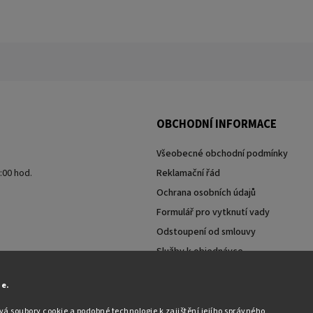
OBCHODNÍ INFORMACE
Všeobecné obchodní podmínky
7:00 hod.
Reklamační řád
Ochrana osobních údajů
Formulář pro vytknutí vady
Odstoupení od smlouvy
Služby k objednávce
Moje objednávka
ie.
á soubory cookie a podobné technologie k zajištění jejího správného