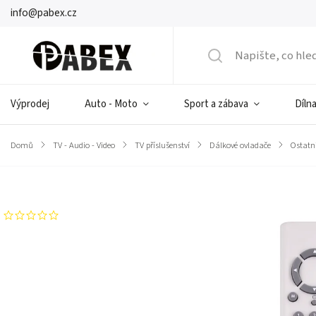
info@pabex.cz
Výprodej
Auto - Moto
Sport a zábava
Dílna
Domů
/
TV - Audio - Video
/
TV příslušenství
/
Dálkové ovladače
/
Ostatn
Značka:
CABLETECH