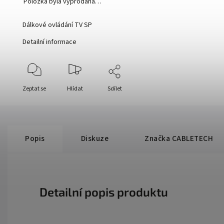
Položka byla vyprodána…
Dálkové ovládání TV SP
Detailní informace
Zeptat se
Hlídat
Sdílet
Popis
Diskuze
Značka
CABLETECH
Detailní popis produktu