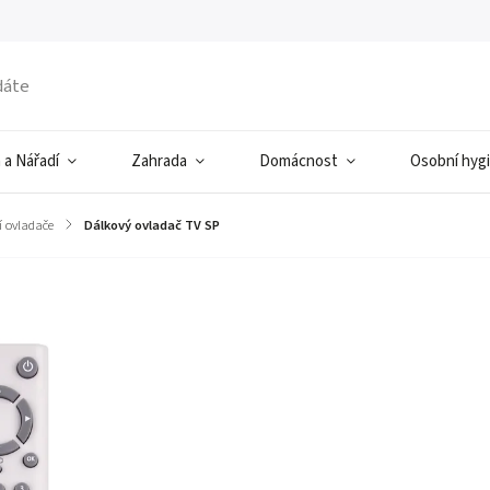
 a Nářadí
Zahrada
Domácnost
Osobní hyg
í ovladače
/
Dálkový ovladač TV SP