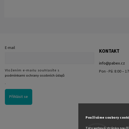
E-mail
KONTAKT
info
@
pabex.cz
Vložením e-mailu souhlasíte s
Pon - Pá: 8:00 – 1
podmínkami ochrany osobních údajů
.
Přihlásit se
Používáme soubory cook
Tato webová stránka použív