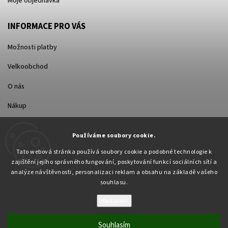
Moje objednávka
INFORMACE PRO VÁS
Možnosti platby
Velkoobchod
O nás
Nákup
Způsoby dopravy
Používáme soubory cookie.
Tato webová stránka používá soubory cookie a podobné technologie k
zajištění jejího správného fungování, poskytování funkcí sociálních sítí a
analýze návštěvnosti, personalizaci reklam a obsahu na základě vašeho
souhlasu.
Nastavení
Copyright 2026
Pabex.cz
. Všechna práva vyhrazena.
Upravit nastavení cookies
Souhlasím