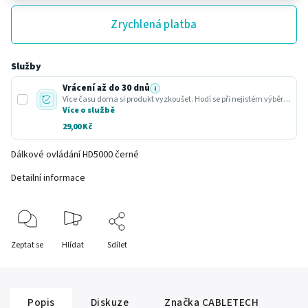
Zrychlená platba
Služby
Vrácení až do 30 dnů
i
Více času doma si produkt vyzkoušet. Hodí se při nejistém výběru nebo dárku.
Více o službě
29,00 Kč
Dálkové ovládání HD5000 černé
Detailní informace
Zeptat se
Hlídat
Sdílet
Popis
Diskuze
Značka
CABLETECH