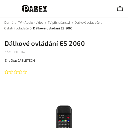
Domů
/
TV - Audio - Video
/
TV příslušenství
/
Dálkové ovladače
/
Ostatní ovladače
/
Dálkové ovládání ES 2060
Dálkové ovládání ES 2060
Kód:
L-PIL0162
Značka:
CABLETECH