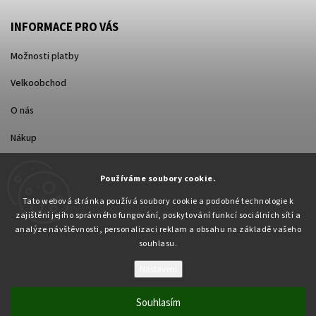
INFORMACE PRO VÁS
Možnosti platby
Velkoobchod
O nás
Nákup
Způsoby dopravy
Používáme soubory cookie.
Tato webová stránka používá soubory cookie a podobné technologie k
zajištění jejího správného fungování, poskytování funkcí sociálních sítí a
analýze návštěvnosti, personalizaci reklam a obsahu na základě vašeho
souhlasu.
Nastavení
Copyright 2026
Pabex.cz
. Všechna práva vyhrazena.
Upravit nastavení cookies
Souhlasím
Vytvořil
Shoptet
| Design
Shoptak.cz