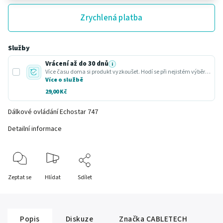
Zrychlená platba
Služby
Vrácení až do 30 dnů
i
Více času doma si produkt vyzkoušet. Hodí se při nejistém výběru nebo dárku.
Více o službě
29,00 Kč
Dálkové ovládání Echostar 747
Detailní informace
Zeptat se
Hlídat
Sdílet
Popis
Diskuze
Značka
CABLETECH