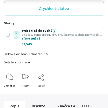
Zrychlená platba
Služby
Vrácení až do 30 dnů
i
Více času doma si produkt vyzkoušet. Hodí se při nejistém výběru nebo dárku.
Více o službě
29,00 Kč
Dálkové ovládání Echostar 616
Detailní informace
Zeptat se
Hlídat
Sdílet
Popis
Diskuze
Značka
CABLETECH