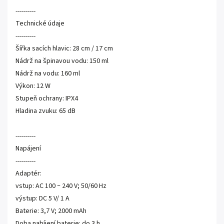
----------
Technické údaje
----------
Šířka sacích hlavic: 28 cm / 17 cm
Nádrž na špinavou vodu: 150 ml
Nádrž na vodu: 160 ml
Výkon: 12 W
Stupeň ochrany: IPX4
Hladina zvuku: 65 dB
----------
Napájení
----------
Adaptér:
vstup: AC 100 ~ 240 V; 50/60 Hz
výstup: DC 5 V/ 1 A
Baterie: 3,7 V; 2000 mAh
Doba nabíjení baterie: do 3 h