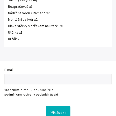
Sací tryska (17 cm)
Rozprašovač x1
Nádrž na vodu / Rameno x2
Montážní uzávěr x2
Hlava stěrky s držákem na utěrku x1
Utěrka x1
Držák x1
E-mail
Vložením e-mailu souhlasíte s
podmínkami ochrany osobních údajů
.
Přihlásit se