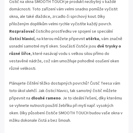
Čistič na okna SMOOTH TOUCH je produkt nezbytný v každé
domácnosti. Toto zařízení vám velmi snadno pomůže vyčistit
okna, ale také dlaždice, zrcadlo či sprchový kout. Díky
přiloženým doplňkům velmi rychle vyčistíte každý povrch.
R
ozprašovač
čisticího prostředku ve spojení se speciální
čisticí hlavicí
, na kterou můžete připevnit
utěrku
, vám značně
usnadní samotné mytí oken. Součástí čističe jsou
dvě trysky o
různé šířce
, které nasávají vodu s velkou silou přímo do
vestavěné nádrže, což vám umožňuje pohodlné osušení oken
různé velikosti.
Plánujete čištění těžko dostupných povrchů? Čistič Teesa vám
toto úkol ulehčí. Jak čisticí hlavici, tak samotný čistič můžete
připevnit na
dlouhé rameno
. Je to ideální řešení, díky kterému
se vyhnete nutnosti použití žebříku při mytí např. vysokých
oken. Díky působení čističe SMOOTH TOUCH budou vaše okna v
mžiku dokonale čistá a bez šmouh.