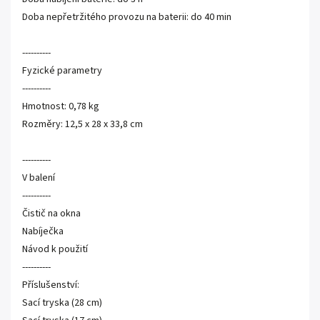
Doba nepřetržitého provozu na baterii: do 40 min
----------
Fyzické parametry
----------
Hmotnost: 0,78 kg
Rozměry: 12,5 x 28 x 33,8 cm
----------
V balení
----------
Čistič na okna
Nabíječka
Návod k použití
----------
Příslušenství:
Sací tryska (28 cm)