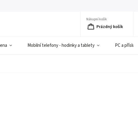
Nákupní košík
Prázdný košík
iena
Mobilní telefony - hodinky a tablety
PC a přísluš