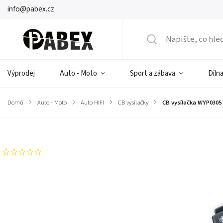
info@pabex.cz
Výprodej
Auto - Moto
Sport a zábava
Dílna
Domů
/
Auto - Moto
/
Auto HIFI
/
CB vysílačky
/
CB vysílačka WYP0305
Značka:
Sunker