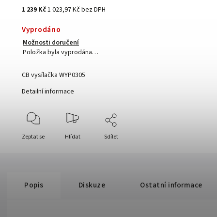
1 239 Kč
1 023,97 Kč bez DPH
Vyprodáno
Možnosti doručení
Položka byla vyprodána…
CB vysílačka WYP0305
Detailní informace
Zeptat se
Hlídat
Sdílet
Popis
Diskuze
Ostatní informace