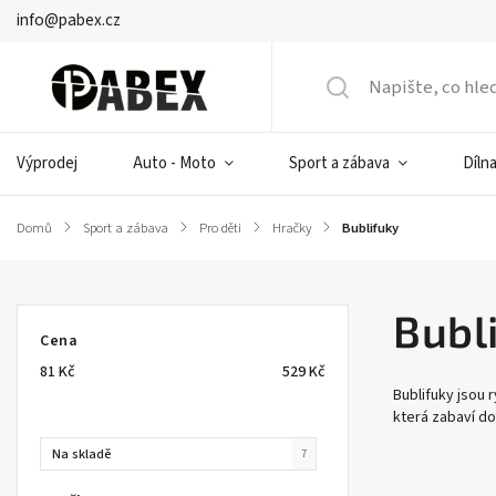
info@pabex.cz
Výprodej
Auto - Moto
Sport a zábava
Dílna
Domů
/
Sport a zábava
/
Pro děti
/
Hračky
/
Bublifuky
Bubl
Cena
81
Kč
529
Kč
Bublifuky jsou 
která zabaví do
Na skladě
7