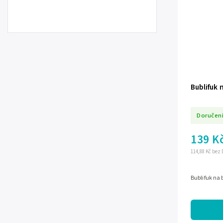
Bublifuk 
Doručení
139 K
114,88 Kč bez
Bublifuk na