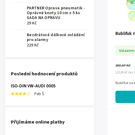
PARTNER Oprava pneumatik -
Oprávné knoty 10 cm x 5 ks
SADA NA OPRAVU
29 Kč
Bublifuk 
Bezdrátové dálkové ovládání
pro alarmy
229 Kč
Skladem
263,67 Kč
Poslední hodnocení produktů
152,69 Kč bez
Bublifuk na 
ISO-DIN VW-AUDI 0005
Petr Š.
Přijímáme online platby