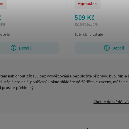
no
Vyprodáno
č
509 Kč
 DPH
420,66 Kč bez DPH
baterie
Bublifuk na baterie
Detail
Detail
em nabídnout zábavu bez vysvětlování a bez složité přípravy, bublifuk je s
 i náplň pro další používání. Pokud skládáte větší dětské zázemí, může se 
t prostor přehledný.
Chci se dozvědět ví