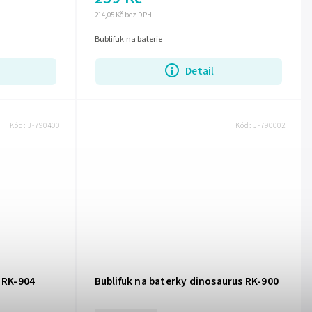
214,05 Kč bez DPH
Bublifuk na baterie
Detail
Kód:
J-790400
Kód:
J-790002
a RK-904
Bublifuk na baterky dinosaurus RK-900