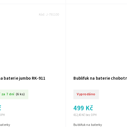
Kód:
J-791100
na baterie jumbo RK-911
Bublifuk na baterie chobot
 za 7 dní
(6 ks)
Vyprodáno
č
499 Kč
 DPH
412,40 Kč bez DPH
 baterky
Bublifuk na baterky