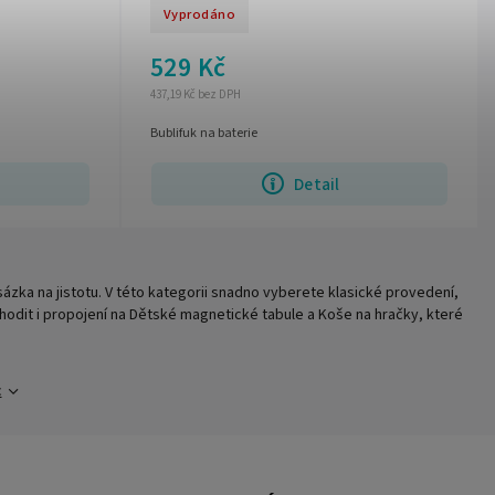
Vyprodáno
529 Kč
437,19 Kč bez DPH
Bublifuk na baterie
Detail
ázka na jistotu. V této kategorii snadno vyberete klasické provedení,
hodit i propojení na Dětské magnetické tabule a Koše na hračky, které
c