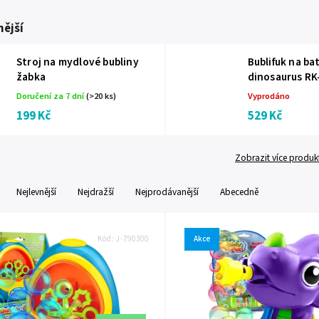
ější
Stroj na mydlové bubliny
Bublifuk na ba
žabka
dinosaurus RK
Doručení za 7 dní
(>20 ks)
Vyprodáno
199 Kč
529 Kč
Zobrazit více produk
Nejlevnější
Nejdražší
Nejprodávanější
Abecedně
Kód:
J-790300
Akce