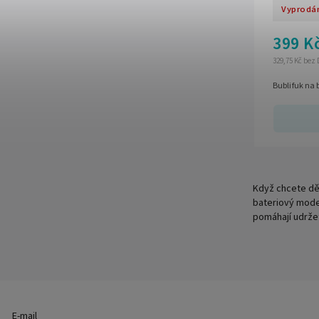
Vyprodá
399 K
329,75 Kč bez
Bublifuk na 
Když chcete dět
bateriový model
pomáhají udrže
E-mail