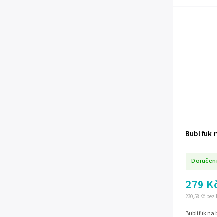
Bublifuk 
Doručení
279 K
230,58 Kč bez
Bublifuk na