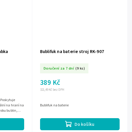
abka
Bublifuk na baterie stroj RK-907
Doručení za 7 dní
(9 ks)
389 Kč
321,49 Kč bez DPH
. Poskytuje
ální na hraní na
Bublifuk na baterie
robu bublin,
Do košíku