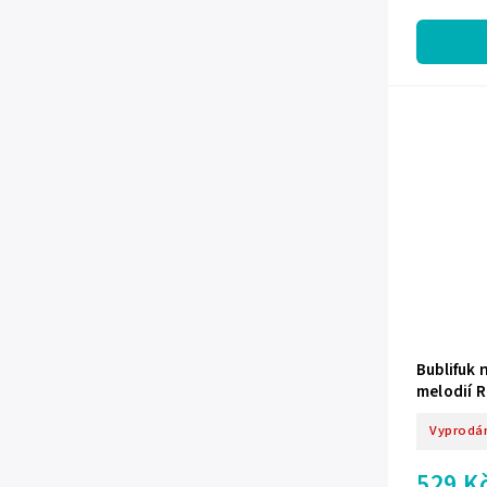
Bublifuk 
melodií 
Vyprodá
529 K