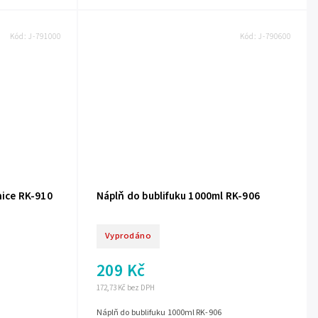
Kód:
J-791000
Kód:
J-790600
nice RK-910
Náplň do bublifuku 1000ml RK-906
Vyprodáno
209 Kč
172,73 Kč bez DPH
Náplň do bublifuku 1000ml RK-906