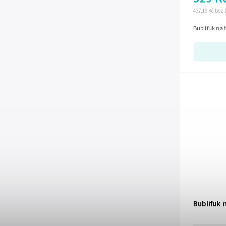
437,19 Kč bez
Bublifuk na
Bublifuk 