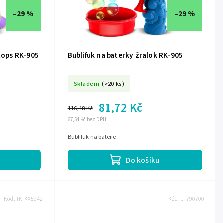
–29 %
–29 %
atops RK-905
Bublifuk na baterky žralok RK-905
Skladem
(>20 ks)
81,72 Kč
116,48 Kč
67,54 Kč bez DPH
Bublifuk na baterie
Do košíku
Kód:
IK-KX5942
Kód:
J-790700