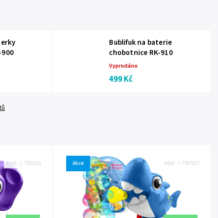
terky
Bublifuk na baterie
-900
chobotnice RK-910
Vyprodáno
499 Kč
tů
Kód:
J-790501
Akce
Kód:
J-790502