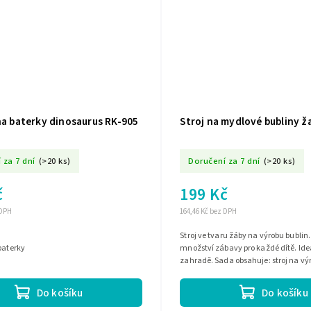
na baterky dinosaurus RK-905
Stroj na mydlové bubliny ž
 za 7 dní
(>20 ks)
Doručení za 7 dní
(>20 ks)
č
199 Kč
 DPH
164,46 Kč bez DPH
Stroj ve tvaru žáby na výrobu bublin
 baterky
množství zábavy pro každé dítě. Ide
zahradě. Sada obsahuje: stroj na vý
láhev s tekutinou. Napájení:...
Do košíku
Do košíku