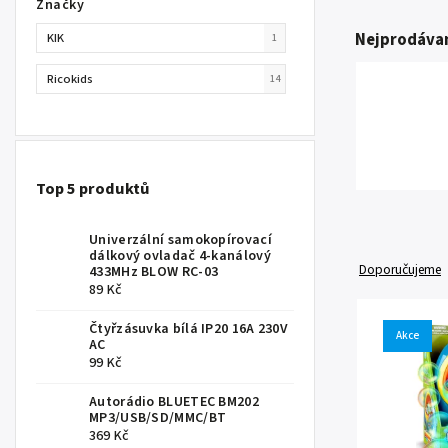
Značky
Nejprodávan
KIK
1
Ricokids
14
Top 5 produktů
Univerzální samokopírovací
dálkový ovladač 4-kanálový
Doporučujeme
433MHz BLOW RC-03
89 Kč
Čtyřzásuvka bílá IP20 16A 230V
Akce
AC
99 Kč
Autorádio BLUETEC BM202
MP3/USB/SD/MMC/BT
369 Kč