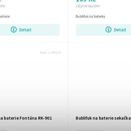
 DPH
139,67 Kč bez DPH
 baterie
Bublifuk na baterky
Detail
Detail
Kód:
J-790100
na baterie Fontána RK-901
Bublifuk na baterie sekačk