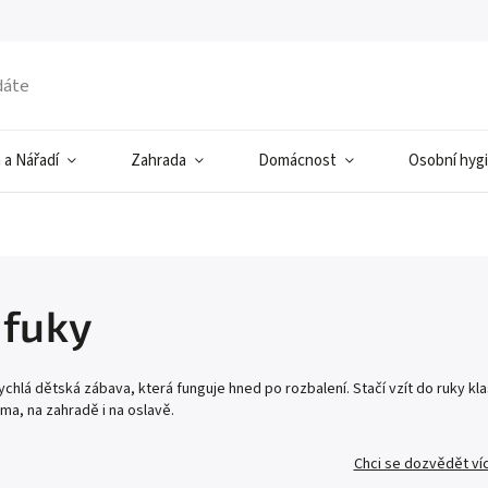
 a Nářadí
Zahrada
Domácnost
Osobní hyg
ifuky
rychlá dětská zábava, která funguje hned po rozbalení. Stačí vzít do ruky kl
ma, na zahradě i na oslavě.
Chci se dozvědět ví