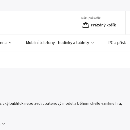
Nákupní košík
Prázdný košík
iena
Mobilní telefony - hodinky a tablety
PC a přísluš
asický bublifuk nebo zvolit bateriový model a během chvíle vznikne hra,
c