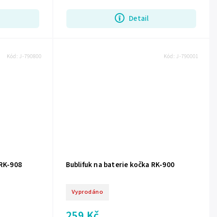
Detail
Kód:
J-790800
Kód:
J-790001
 RK-908
Bublifuk na baterie kočka RK-900
Vyprodáno
259 Kč