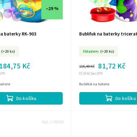
–29 %
na baterky RK-903
Bublifuk na baterky tricer
(>20 ks)
Skladem
(>20 ks)
184,75 Kč
81,72 Kč
116,48 Kč
 DPH
67,54 Kč bez DPH
baterie
Bublifuk na baterie
Do košíku
Do košíku
Kód:
J-790500