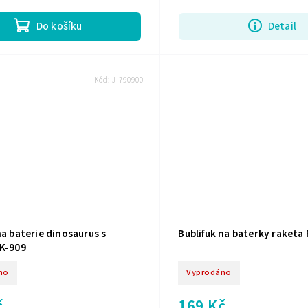
Do košíku
Detail
Kód:
J-790900
na baterie dinosaurus s
Bublifuk na baterky raketa
RK-909
no
Vyprodáno
č
169 Kč