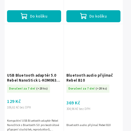
Do košíku
Do košíku
USB Bluetooth adaptér 5.0
Bluetooth audio přijímač
Rebel NanoStick L-KOM0637-
Rebel B10
5
Doručení za 7 dní
(>20 ks)
Doručení za 7 dní
(>20 ks)
129 Kč
369 Kč
106,61 Kč bez DPH
304,96 Kč bez DPH
Kompaktní USB Bluetooth adaptér Rebel
NanoStick s Bluetooth 5.0 pro bezdrátové
Bluetooth audio přijímač Rebel B10
připojení sluchátek, reproduktorů,