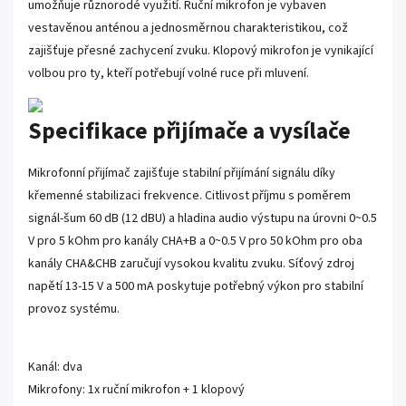
umožňuje různorodé využití. Ruční mikrofon je vybaven
vestavěnou anténou a jednosměrnou charakteristikou, což
zajišťuje přesné zachycení zvuku. Klopový mikrofon je vynikající
volbou pro ty, kteří potřebují volné ruce při mluvení.
Specifikace přijímače a vysílače
Mikrofonní přijímač zajišťuje stabilní přijímání signálu díky
křemenné stabilizaci frekvence. Citlivost příjmu s poměrem
signál-šum 60 dB (12 dBU) a hladina audio výstupu na úrovni 0~0.5
V pro 5 kOhm pro kanály CHA+B a 0~0.5 V pro 50 kOhm pro oba
kanály CHA&CHB zaručují vysokou kvalitu zvuku. Síťový zdroj
napětí 13-15 V a 500 mA poskytuje potřebný výkon pro stabilní
provoz systému.
Kanál: dva
Mikrofony: 1x ruční mikrofon + 1 klopový