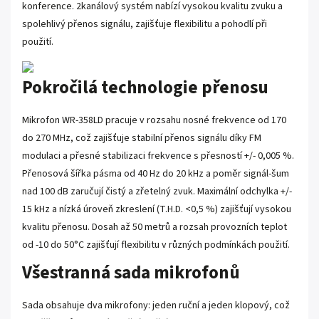
konference. 2kanálový systém nabízí vysokou kvalitu zvuku a
spolehlivý přenos signálu, zajišťuje flexibilitu a pohodlí při
použití.
Pokročilá technologie přenosu
Mikrofon WR-358LD pracuje v rozsahu nosné frekvence od 170
do 270 MHz, což zajišťuje stabilní přenos signálu díky FM
modulaci a přesné stabilizaci frekvence s přesností +/- 0,005 %.
Přenosová šířka pásma od 40 Hz do 20 kHz a poměr signál-šum
nad 100 dB zaručují čistý a zřetelný zvuk. Maximální odchylka +/-
15 kHz a nízká úroveň zkreslení (T.H.D. <0,5 %) zajišťují vysokou
kvalitu přenosu. Dosah až 50 metrů a rozsah provozních teplot
od -10 do 50°C zajišťují flexibilitu v různých podmínkách použití.
Všestranná sada mikrofonů
Sada obsahuje dva mikrofony: jeden ruční a jeden klopový, což