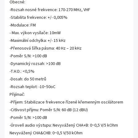
Obecné:
-Rozsah nosné frekvence: 170-270 MHz, VHF
-Stabilita frekvence: +/- 0,005%
-Modulace: FM
- Max. výkon vysílače: 10mW
-Maximální odchylka: +/- 15 kHz
-Přenosová šířka pásma: 40 Hz – 20 kHz
-Poměr S/N: >100 dB
-Dynamický rozsah: >100 dB
-T.H.D.: <0,5%
-Dosah: do 50 metrů
-Rozsah teplot: -10~50oC
Přijímač:
-Příjem: Stabilizace frekvence řízené křemenným oscilátorem
-Citlivost příjmu: Poměr S/N: 60 dB (12 dBU)
-Poměr S/N: >100 dB
-Úroveň audio výstupu: Nevyvážený CHA+B: 0~0,5 V/5 kOhm
Nevyvážený CHA&CHB: 0~0,5 V/50 kOhm