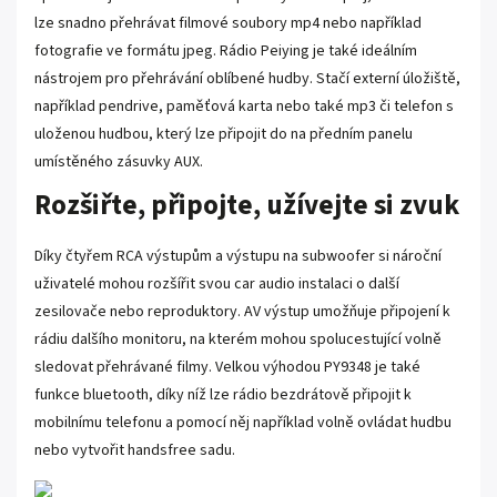
lze snadno přehrávat filmové soubory mp4 nebo například
fotografie ve formátu jpeg. Rádio Peiying je také ideálním
nástrojem pro přehrávání oblíbené hudby. Stačí externí úložiště,
například pendrive, paměťová karta nebo také mp3 či telefon s
uloženou hudbou, který lze připojit do na předním panelu
umístěného zásuvky AUX.
Rozšiřte, připojte, užívejte si zvuk
Díky čtyřem RCA výstupům a výstupu na subwoofer si nároční
uživatelé mohou rozšířit svou car audio instalaci o další
zesilovače nebo reproduktory. AV výstup umožňuje připojení k
rádiu dalšího monitoru, na kterém mohou spolucestující volně
sledovat přehrávané filmy. Velkou výhodou PY9348 je také
funkce bluetooth, díky níž lze rádio bezdrátově připojit k
mobilnímu telefonu a pomocí něj například volně ovládat hudbu
nebo vytvořit handsfree sadu.