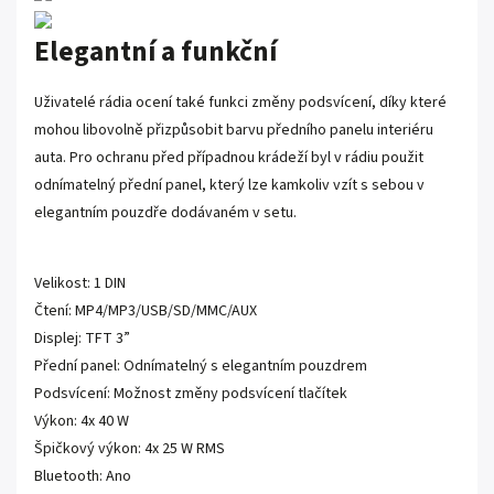
Elegantní a funkční
Uživatelé rádia ocení také funkci změny podsvícení, díky které
mohou libovolně přizpůsobit barvu předního panelu interiéru
auta. Pro ochranu před případnou krádeží byl v rádiu použit
odnímatelný přední panel, který lze kamkoliv vzít s sebou v
elegantním pouzdře dodávaném v setu.
Velikost: 1 DIN
Čtení: MP4/MP3/USB/SD/MMC/AUX
Displej: TFT 3”
Přední panel: Odnímatelný s elegantním pouzdrem
Podsvícení: Možnost změny podsvícení tlačítek
Výkon: 4x 40 W
Špičkový výkon: 4x 25 W RMS
Bluetooth: Ano