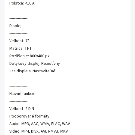
Poistka: <10 A
---------------
Displej
---------------
Veľkosť: 7"
Matrica: TFT
Rozlíšenie: 800x480 px
Dotykový displej: Rezistívny
Jas displeja: Nastaviteľné
---------------
Hlavné funkcie
---------------
Veľkosť: 2 DIN
Podporované formáty
Audio: MP3, AAC, WMA, FLAC, WAV
Video: MP4, DIVX, AVI, RMVB, MKV