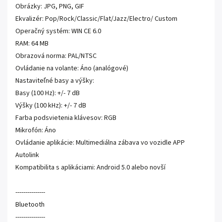
Obrázky: JPG, PNG, GIF
Ekvalizér: Pop/Rock/Classic/Flat/Jazz/Electro/ Custom
Operačný systém: WIN CE 6.0
RAM: 64 MB
Obrazová norma: PAL/NTSC
Ovládanie na volante: Áno (analógové)
Nastaviteľné basy a výšky:
Basy (100 Hz): +/- 7 dB
Výšky (100 kHz): +/- 7 dB
Farba podsvietenia klávesov: RGB
Mikrofón: Áno
Ovládanie aplikácie: Multimediálna zábava vo vozidle APP
Autolink
Kompatibilita s aplikáciami: Android 5.0 alebo novší
---------------
Bluetooth
---------------