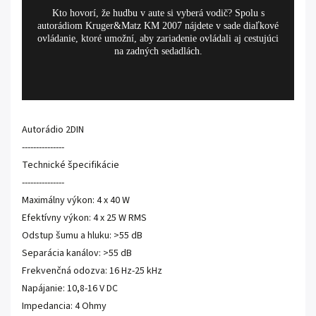
Kto hovorí, že hudbu v aute si vyberá vodič? Spolu s
autorádiom Kruger&Matz KM 2007 nájdete v sade diaľkové
ovládanie, ktoré umožní, aby zariadenie ovládali aj cestujúci
na zadných sedadlách.
Autorádio 2DIN
---------------
Technické špecifikácie
---------------
Maximálny výkon: 4 x 40 W
Efektívny výkon: 4 x 25 W RMS
Odstup šumu a hluku: >55 dB
Separácia kanálov: >55 dB
Frekvenčná odozva: 16 Hz-25 kHz
Napájanie: 10,8-16 V DC
Impedancia: 4 Ohmy