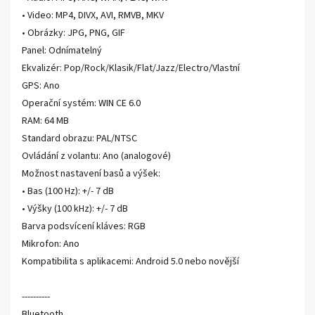
• Video: MP4, DIVX, AVI, RMVB, MKV
• Obrázky: JPG, PNG, GIF
Panel: Odnímatelný
Ekvalizér: Pop/Rock/Klasik/Flat/Jazz/Electro/Vlastní
GPS: Ano
Operační systém: WIN CE 6.0
RAM: 64 MB
Standard obrazu: PAL/NTSC
Ovládání z volantu: Ano (analogové)
Možnost nastavení basů a výšek:
• Bas (100 Hz): +/- 7 dB
• Výšky (100 kHz): +/- 7 dB
Barva podsvícení kláves: RGB
Mikrofon: Ano
Kompatibilita s aplikacemi: Android 5.0 nebo novější
----------
Bluetooth