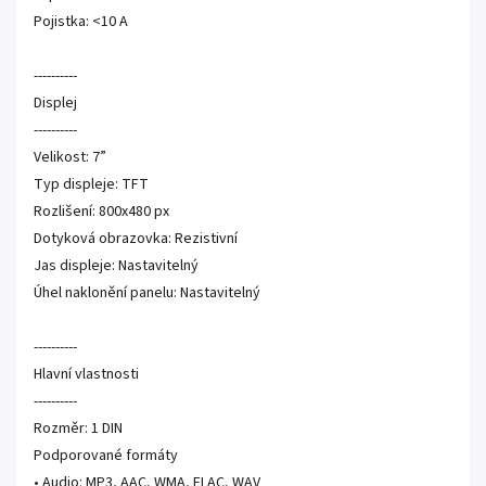
Pojistka: <10 A
----------
Displej
----------
Velikost: 7”
Typ displeje: TFT
Rozlišení: 800x480 px
Dotyková obrazovka: Rezistivní
Jas displeje: Nastavitelný
Úhel naklonění panelu: Nastavitelný
----------
Hlavní vlastnosti
----------
Rozměr: 1 DIN
Podporované formáty
• Audio: MP3, AAC, WMA, FLAC, WAV