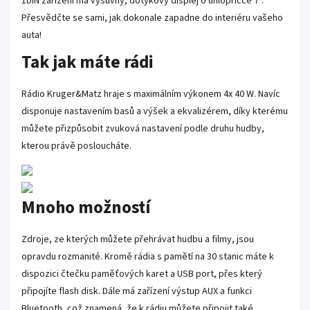
1DIN zařízení má výsuvný, dotykový displej o úhlopříčce 7”.
Přesvědčte se sami, jak dokonale zapadne do interiéru vašeho
auta!
Tak jak máte rádi
Rádio Kruger&Matz hraje s maximálním výkonem 4x 40 W. Navíc
disponuje nastavením basů a výšek a ekvalizérem, díky kterému
můžete přizpůsobit zvuková nastavení podle druhu hudby,
kterou právě posloucháte.
Mnoho možností
Zdroje, ze kterých můžete přehrávat hudbu a filmy, jsou
opravdu rozmanité. Kromě rádia s pamětí na 30 stanic máte k
dispozici čtečku paměťových karet a USB port, přes který
připojíte flash disk. Dále má zařízení výstup AUX a funkci
Bluetooth, což znamená, že k rádiu můžete připojit také