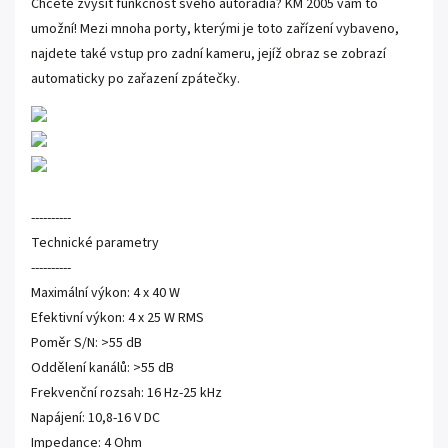
Chcete zvýšit funkčnost svého autorádia? KM 2005 vám to
umožní! Mezi mnoha porty, kterými je toto zařízení vybaveno,
najdete také vstup pro zadní kameru, jejíž obraz se zobrazí
automaticky po zařazení zpátečky.
----------
Technické parametry
----------
Maximální výkon: 4 x 40 W
Efektivní výkon: 4 x 25 W RMS
Poměr S/N: >55 dB
Oddělení kanálů: >55 dB
Frekvenční rozsah: 16 Hz-25 kHz
Napájení: 10,8-16 V DC
Impedance: 4 Ohm