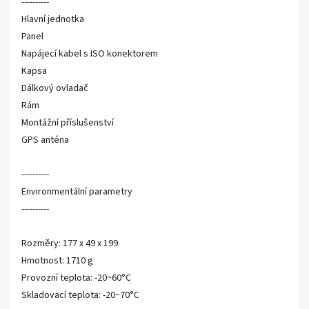
----------
Hlavní jednotka
Panel
Napájecí kabel s ISO konektorem
Kapsa
Dálkový ovladač
Rám
Montážní příslušenství
GPS anténa
----------
Environmentální parametry
----------
Rozměry: 177 x 49 x 199
Hmotnost: 1710 g
Provozní teplota: -20~60°C
Skladovací teplota: -20~70°C