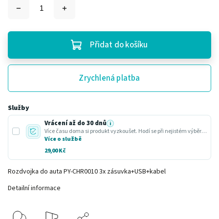
Přidat do košíku
Zrychlená platba
Služby
Vrácení až do 30 dnů
i
Více času doma si produkt vyzkoušet. Hodí se při nejistém výběru nebo dárku.
Více o službě
29,00 Kč
Rozdvojka do auta PY-CHR0010 3x zásuvka+USB+kabel
Detailní informace