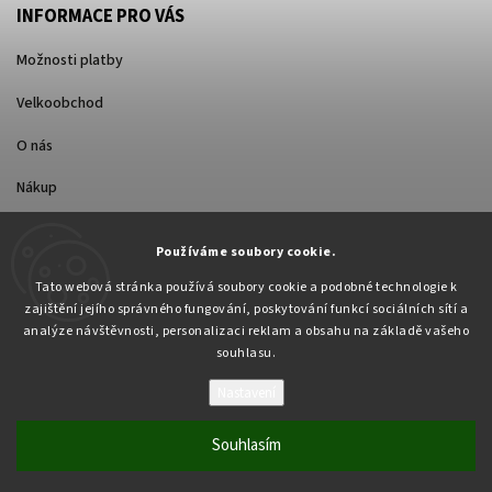
INFORMACE PRO VÁS
Možnosti platby
Velkoobchod
O nás
Nákup
Způsoby dopravy
Používáme soubory cookie.
Tato webová stránka používá soubory cookie a podobné technologie k
zajištění jejího správného fungování, poskytování funkcí sociálních sítí a
analýze návštěvnosti, personalizaci reklam a obsahu na základě vašeho
souhlasu.
Nastavení
Copyright 2026
Pabex.cz
. Všechna práva vyhrazena.
Upravit nastavení cookies
Souhlasím
Vytvořil
Shoptet
| Design
Shoptak.cz