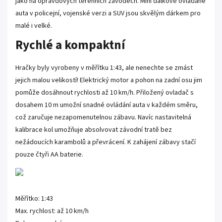
jako na opravdových terénních závodech. Mini dálkově ovládané
auta v policejní, vojenské verzi a SUV jsou skvělým dárkem pro
malé i velké.
Rychlé a kompaktní
Hračky byly vyrobeny v měřítku 1:43, ale nenechte se zmást
jejich malou velikostí! Elektrický motor a pohon na zadní osu jim
pomůže dosáhnout rychlosti až 10 km/h. Přiložený ovladač s
dosahem 10 m umožní snadné ovládání auta v každém směru,
což zaručuje nezapomenutelnou zábavu. Navíc nastavitelná
kalibrace kol umožňuje absolvovat závodní tratě bez
nežádoucích karambolů a převrácení. K zahájení zábavy stačí
pouze čtyři AA baterie.
Měřítko: 1:43
Max. rychlost: až 10 km/h