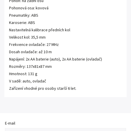
Pohon: na zadní osu
Pohonová osa: kovová
Pneumatiky: ABS
Karoserie: ABS
Nastavitelná kalibrace předních kol
Velikost kol: 35,5 mm
Frekvence ovladače: 27 MHz
Dosah ovladače: až 10 m
Napájení: 2x AA baterie (auto), 2x AA baterie (ovladač)
Rozměry: 137x81x87 mm
Hmotnost: 131 g
V sadě: auto, ovladač
Zařízení vhodné pro osoby starší 6 let.
E-mail