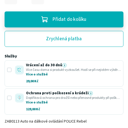
Přidat do košíku
Zrychlená platba
Služby
Vrácení až do 30 dnů
i
Více času doma si produkt vyzkoušet. Hodí se při nejistém výběru nebo dárku.
Více o službě
29,00 Kč
Ochrana proti poškození a krádeži
i
Doplňková ochrana pro dražší nebo přenosné produkty při poškození nebo krádeži.
Více o službě
129,00 Kč
ZAB0113 Auto na dálkové ovládání POLICE Rebel