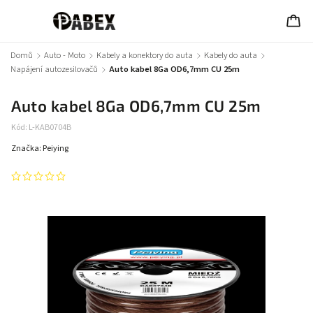
Domů
/
Auto - Moto
/
Kabely a konektory do auta
/
Kabely do auta
/
Napájení autozesilovačů
/
Auto kabel 8Ga OD6,7mm CU 25m
Auto kabel 8Ga OD6,7mm CU 25m
Kód:
L-KAB0704B
Značka:
Peiying