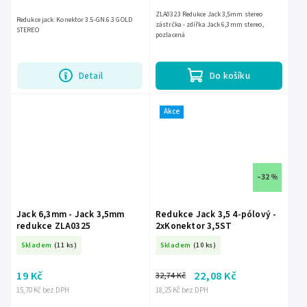
ZLA0323 Redukce Jack 3,5mm stereo
Redukce jack: Konektor 3.5-GN.6.3 GOLD
zástrčka - zdířka Jack 6,3mm stereo,
STEREO
pozlacená
Detail
Do košíku
Akce
–32 %
Jack 6,3mm - Jack 3,5mm
Redukce Jack 3,5 4-pólový -
redukce ZLA0325
2xKonektor 3,5ST
Skladem
(11 ks)
Skladem
(10 ks)
19 Kč
22,08 Kč
32,74 Kč
15,70 Kč bez DPH
18,25 Kč bez DPH