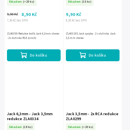
Skladem
(>20 ks)
Skladem
(16 ks)
8,90 Kč
9,90 Kč
9,90 Kč
7,36 Kč bez DPH
8,18 Kč bez DPH
ZLA0300 Redukce kolík Jack 6,3mm stereo
ZLA0319S Jack spojka - 2 x dutinka Jack
- 2x dutinka RCA (cinch)
3,5 mm stereo
Do košíku
Do košíku
Jack 6,3mm - Jack 3,5mm
Jack 3,5mm - 2x RCA redukce
redukce ZLA0334
ZLA0299
Skladem
(18 ks)
Skladem
(>20 ks)