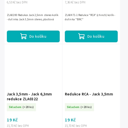
6,53 Kč bez DPH
7,36 Kč bez DPH
ZLA0280 Redukce Jack 2,5mm stereo kolík
ZLA0471-1 Redukce "RCA" (chinch) kolík -
- dutinka Jack 3,5mm stereo, plastová
dutinka "BNC"
Do košíku
Do košíku
Jack 3,5mm - Jack 6,3mm
Redukce RCA - Jack 3,5mm
redukce ZLA0322
Skladem
(>20 ks)
Skladem
(>20 ks)
19 Kč
19 Kč
15,70 Kč bez DPH
15,70 Kč bez DPH