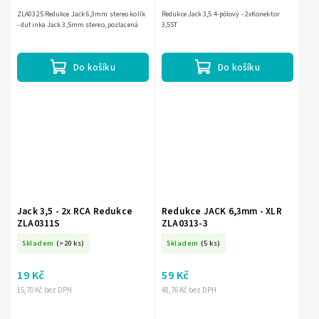
ZLA0325 Redukce Jack 6,3mm stereo kolík
Redukce Jack 3,5 4-pólový - 2xKonektor
- dutinka Jack 3,5mm stereo, pozlacená
3,5ST
Do košíku
Do košíku
Jack 3,5 - 2x RCA Redukce
Redukce JACK 6,3mm - XLR
ZLA0311S
ZLA0313-3
Skladem
(>20 ks)
Skladem
(5 ks)
19 Kč
59 Kč
15,70 Kč bez DPH
48,76 Kč bez DPH