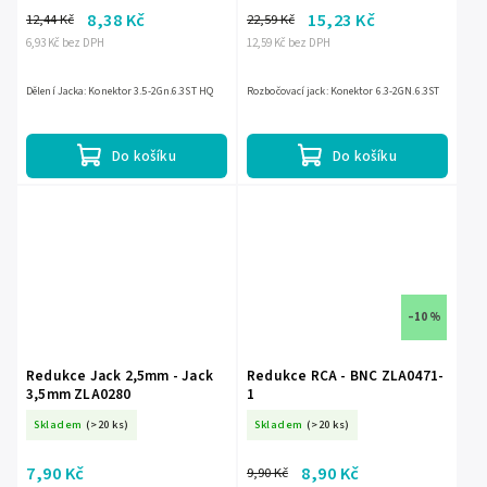
8,38 Kč
15,23 Kč
12,44 Kč
22,59 Kč
6,93 Kč bez DPH
12,59 Kč bez DPH
Dělení Jacka: Konektor 3.5-2Gn.6.3ST HQ
Rozbočovací jack: Konektor 6.3-2GN.6.3ST
Do košíku
Do košíku
–10 %
Redukce Jack 2,5mm - Jack
Redukce RCA - BNC ZLA0471-
3,5mm ZLA0280
1
Skladem
(>20 ks)
Skladem
(>20 ks)
7,90 Kč
8,90 Kč
9,90 Kč