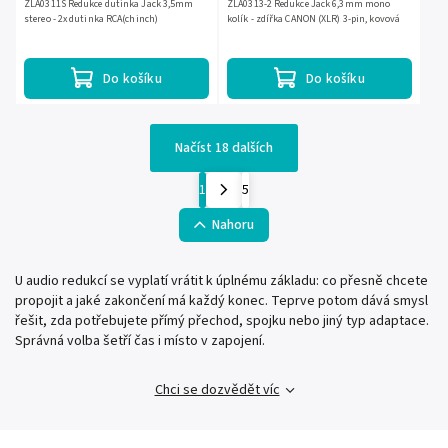
ZLA0311S Redukce dutinka Jack 3,5mm
ZLA0313-2 Redukce Jack 6,3mm mono
stereo - 2x dutinka RCA(chinch)
kolík - zdířka CANON (XLR) 3-pin, kovová
Do košíku
Do košíku
Načíst 18 dalších
1
5
Nahoru
U audio redukcí se vyplatí vrátit k úplnému základu: co přesně chcete
propojit a jaké zakončení má každý konec. Teprve potom dává smysl
řešit, zda potřebujete přímý přechod, spojku nebo jiný typ adaptace.
Správná volba šetří čas i místo v zapojení.
Chci se dozvědět víc