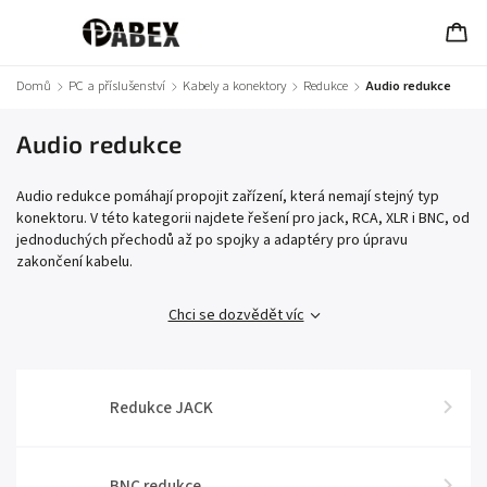
Domů
/
PC a příslušenství
/
Kabely a konektory
/
Redukce
/
Audio redukce
Audio redukce
Audio redukce pomáhají propojit zařízení, která nemají stejný typ
konektoru. V této kategorii najdete řešení pro jack, RCA, XLR i BNC, od
jednoduchých přechodů až po spojky a adaptéry pro úpravu
zakončení kabelu.
Chci se dozvědět víc
Redukce JACK
BNC redukce