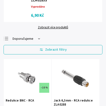
ZLA0283S
Vyprodáno
6,90 Kč
Zobrazit více produktů
Doporučujeme
Nejlevnější
Nejdražší
Nejprodávanější
Abecedně
–10 %
Redukce BNC - RCA
Jack 6,3mm - RCA redukce
ZLA0288