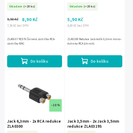
Skladem
(>20 ks)
Skladem
(>20 ks)
8,90 Kč
5,90 Kč
9,90 Kč
7,36 Kč bez DPH
4,88 Kč bez DPH
ZLA0607 RC076 Červená zástrčka RCA-
ZLA0288 Redukce Jack kolík 6,3mm mono -
zástrčka BNC
dutinka RCA (chinch)
Do košíku
Do košíku
–10 %
Jack 6,3mm - 2x RCA redukce
Jack 3,5mm - 2x Jack 3,5mm
ZLA0300
redukce ZLA0319S