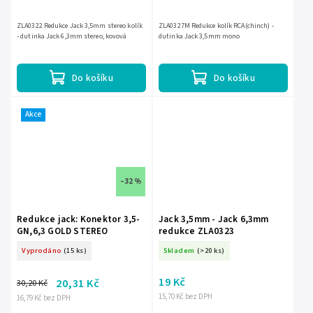
ZLA0322 Redukce Jack 3,5mm stereo kolík
ZLA0327M Redukce kolík RCA(chinch) -
- dutinka Jack 6,3mm stereo, kovová
dutinka Jack 3,5mm mono
Do košíku
Do košíku
Akce
–32 %
Redukce jack: Konektor 3,5-
Jack 3,5mm - Jack 6,3mm
GN,6,3 GOLD STEREO
redukce ZLA0323
Vyprodáno
(15 ks)
Skladem
(>20 ks)
19 Kč
20,31 Kč
30,20 Kč
15,70 Kč bez DPH
16,79 Kč bez DPH