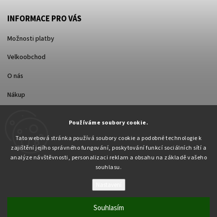
INFORMACE PRO VÁS
Možnosti platby
Velkoobchod
O nás
Nákup
Způsoby dopravy
Používáme soubory cookie.
Tato webová stránka používá soubory cookie a podobné technologie k
zajištění jejího správného fungování, poskytování funkcí sociálních sítí a
analýze návštěvnosti, personalizaci reklam a obsahu na základě vašeho
souhlasu.
Nastavení
Copyright 2026
Pabex.cz
. Všechna práva vyhrazena.
Upravit nastavení cookies
Souhlasím
Vytvořil
Shoptet
| Design
Shoptak.cz