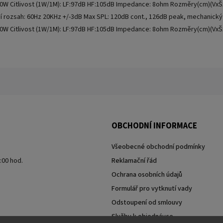
00W Citlivost (1W/1M): LF:97dB HF:105dB Impedance: 8ohm Rozměry(cm)(VxŠx
ní rozsah: 60Hz 20KHz +/-3dB Max SPL: 120dB cont., 126dB peak, mechanic
00W Citlivost (1W/1M): LF:97dB HF:105dB Impedance: 8ohm Rozměry(cm)(VxŠx
OBCHODNÍ INFORMACE
Všeobecné obchodní podmínky
7:00 hod.
Reklamační řád
Ochrana osobních údajů
Formulář pro vytknutí vady
Odstoupení od smlouvy
Služby k objednávce