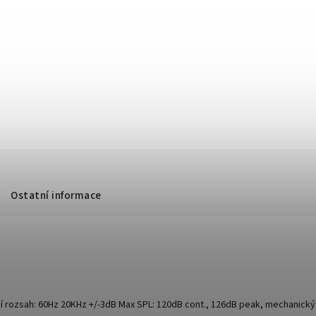
Ostatní informace
ní rozsah: 60Hz 20KHz +/-3dB Max SPL: 120dB cont., 126dB peak, mechanic