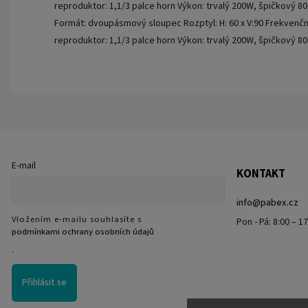
reproduktor: 1,1/3 palce horn Výkon: trvalý 200W, špičkový 8
Formát: dvoupásmový sloupec Rozptyl: H: 60 x V:90 Frekvenč
reproduktor: 1,1/3 palce horn Výkon: trvalý 200W, špičkový 8
E-mail
KONTAKT
info
@
pabex.cz
Vložením e-mailu souhlasíte s
Pon - Pá: 8:00 – 1
podmínkami ochrany osobních údajů
.
Přihlásit se