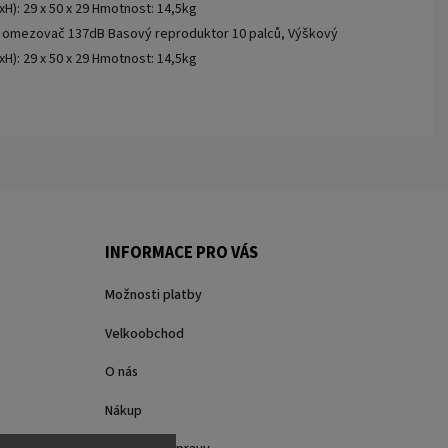
H): 29 x 50 x 29 Hmotnost: 14,5kg
ký omezovač 137dB Basový reproduktor 10 palců, Výškový
H): 29 x 50 x 29 Hmotnost: 14,5kg
INFORMACE PRO VÁS
Možnosti platby
Velkoobchod
O nás
Nákup