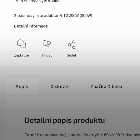
Položka byla vyprodána…
2-pásmový reproduktor R-10 200W (800W)
Detailní informace
Zeptat se
Hlídat
Sdílet
Popis
Diskuze
Značka
Dibeisi
Detailní popis produktu
Formát: dvoupásmový sloupec Rozptyl: H: 60 x V:90 Frekvenč