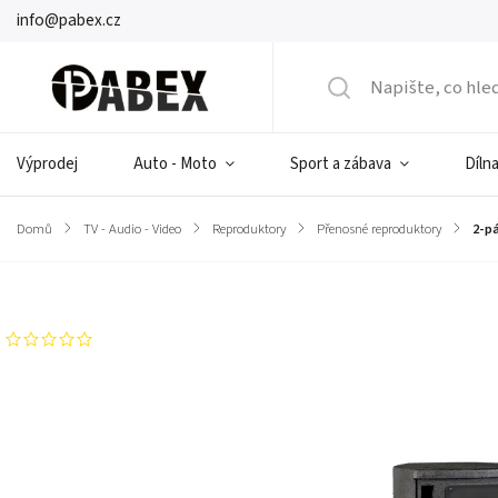
info@pabex.cz
Výprodej
Auto - Moto
Sport a zábava
Dílna
Domů
/
TV - Audio - Video
/
Reproduktory
/
Přenosné reproduktory
/
2-p
Značka:
Dibeisi