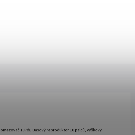
ký omezovač 137dB Basový reproduktor 10 palců, Výškový