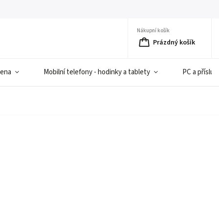
Nákupní košík
Prázdný košík
iena
Mobilní telefony - hodinky a tablety
PC a přísluš